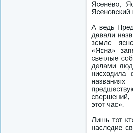
Ясенёво, Я
Ясеновский 
А ведь Пре
давали назв
земле ясно
«Ясна» зап
светлые соб
делами люде
нисходила 
названия
предшеству
свершений,
этот час».
Лишь тот кт
наследие св