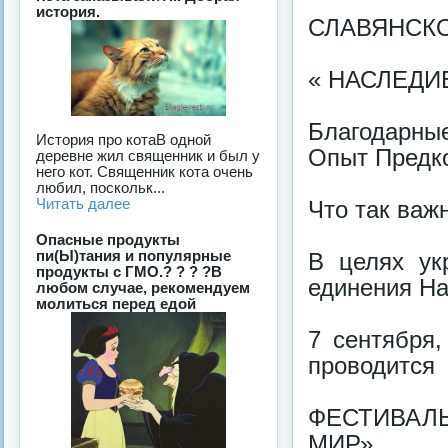
история.
СЛАВЯНСК
« НАСЛЕДИ
Благодарны
История про котаВ одной
Опыт Предко
деревне жил священник и был у
него кот. Священник кота очень
любил, поскольк...
Читать далее
Что так важ
Опасные продукты
пи(Ы)тания и популярные
В целях ук
продукты с ГМО.? ? ? ?В
единения На
любом случае, рекомендуем
молиться перед едой
7 сентября,
проводится
ФЕСТИВАЛ
МИР»,