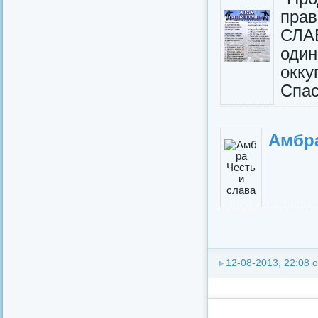
прав
СЛА
оди
окку
Спасе
Амбра
12-08-2013, 22:08
о