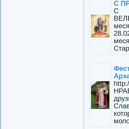
С П
С 
ВЕЛ
мес
28.0
мес
Стар
Фе
Арх
http
НРА
дру
Слав
кото
моло