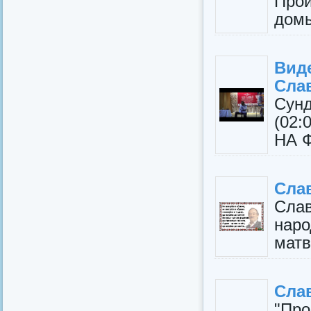
Про
домы
Вид
Слав
Сун
(02
НА 
Слав
Слав
нар
матв
Сла
"Про