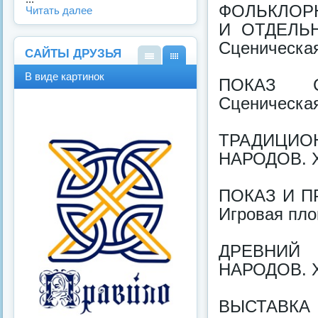
ФОЛЬКЛОР
Читать далее
И ОТДЕЛЬ
Сценическа
САЙТЫ ДРУЗЬЯ
В
В
В виде картинок
ПОКАЗ С
виде
виде
спис
карт
Сценическа
ка
инок
ТРАДИЦИО
НАРОДОВ. Х
ПОКАЗ И П
Игровая пл
ДРЕВНИЙ
НАРОДОВ. Х
ВЫСТАВ