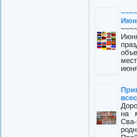
~~~
Июн
~~~
Июн
пра
объе
мест
июня
При
все
Доро
на 
Сва-
родн