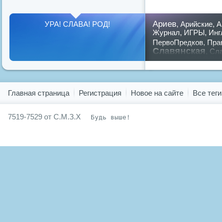
Ариев
УРА! СЛАВА! РОД!
,
Арийские
,
А
Журнал
,
ИГРЫ
,
Инг
ПервоПредков
,
Пра
Славянская
,
Сла
славян
русский
,
Показать все теги
Главная страница
Регистрация
Новое на сайте
Все теги
7519-7529 от С.М.З.Х
Будь выше!