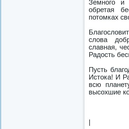
Земного и
обретая б
потомках св
Благослови
слова доб
славная, че
Радость бес
Пусть благо
Истока! И Р
всю планет
высохшие ко
|