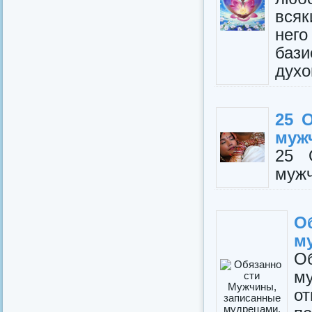
всяк
нег
бази
духо
25 
муж
25 
муж
О
м
О
м
о