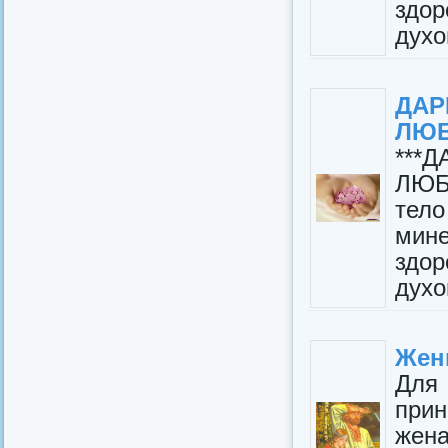
здо
духо
ДА
ЛЮБ
***
ЛЮБ
тело
мине
здо
духо
Жен
Для
прин
жен