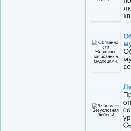
п
л
кв
О
м
О
м
се
Л
П
от
се
у
С