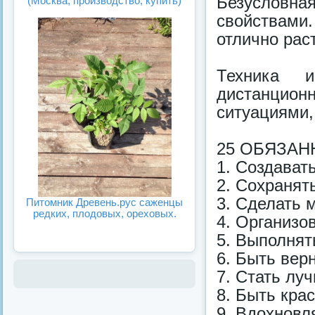
Безусловна
(Москва, производство, купить)
свойствами
отлично рас
Техника и
дистанцион
ситуациями,
25 ОБЯЗА
1. Создават
2. Сохранят
3. Сделать 
Питомник Древень.рус саженцы
редких, плодовых, ореховых.
4. Организо
5. Выполнят
6. Быть вер
7. Стать лу
8. Быть кра
9. Вдохновл