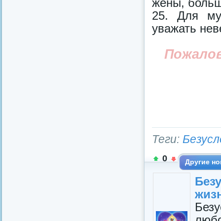
жены, больш
25. Для му
уважать нев
Пожало
Теги:
Безусл
0
Другие но
Без
жиз
Без
люб