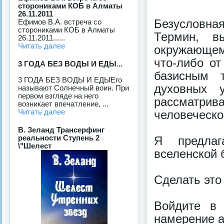
сторониками КОБ в Алматы
26.11.2011
Безусловна
Ефимов В.А. встреча со
сторониками КОБ в Алматы
Термин, в
26.11.2011......
Читать далее
окружающем
что-либо от
3 ГОДА БЕЗ ВОДЫ И ЕДЫ...
базисным 
3 ГОДА БЕЗ ВОДЫ И ЕДЫЕго
духовных 
называют Солнечный воин. При
первом взгляде на него
рассматрив
возникает впечатление, ...
Читать далее
человеческо
В. Зеланд Трансерфинг
реальности Ступень 2
Я предлаг
\"Шелест
вселенской 
Сделать это
Войдите в 
намерение 