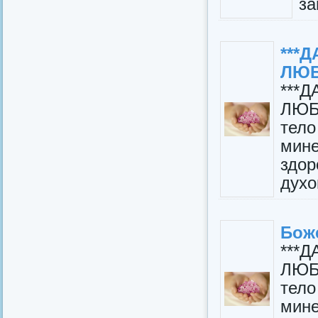
за
***
ЛЮБ
***
ЛЮБ
тело
мине
здо
духо
Бож
***
ЛЮБ
тело
мине