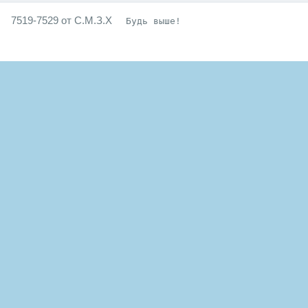
7519-7529 от С.М.З.Х
Будь выше!