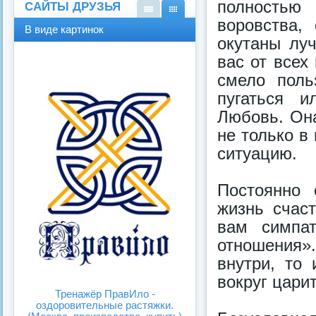
полностью
САЙТЫ ДРУЗЬЯ
воровства,
В
В
В виде картинок
виде
виде
окутаны лу
спис
карт
вас от всех
ка
инок
смело поль
пугаться и
Любовь. Она
не только в
ситуацию.
Постоянно 
жизнь счас
вам симпат
отношения»
внутри, то
вокруг цари
Тренажёр ПравИло -
оздоровительные растяжки.