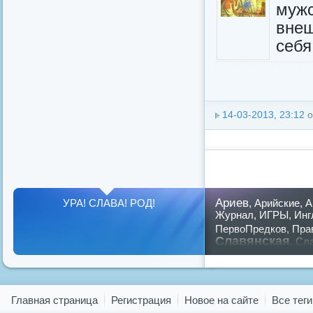
мужс
внеш
себя
14-03-2013, 23:12
о
Ариев
УРА! СЛАВА! РОД!
,
Арийские
,
А
Журнал
,
ИГРЫ
,
Инг
ПервоПредков
,
Пра
Славянская
,
Сла
предков
,
путин
,
ру
Показать все теги
Главная страница
Регистрация
Новое на сайте
Все теги