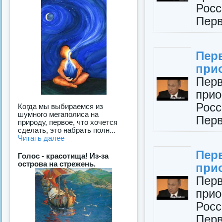
Рос
Перв
Пер
при
Пер
при
Рос
Когда мы выбираемся из
шумного мегаполиса на
Перв
природу, первое, что хочется
сделать, это набрать полн...
Читать далее
Пер
Голос - красотища! Из-за
острова на стрежень.
при
Пер
при
Рос
Перв