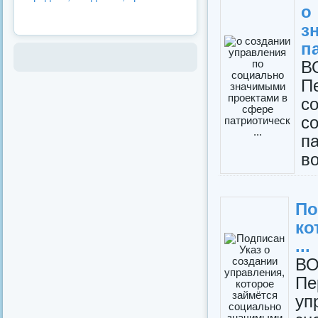
о
з
па
В
П
с
с
п
в
По
ко
...
ВО
Пе
уп