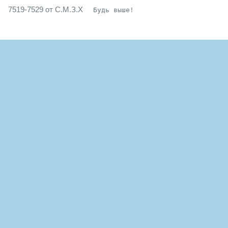
7519-7529 от С.М.З.Х
Будь выше!