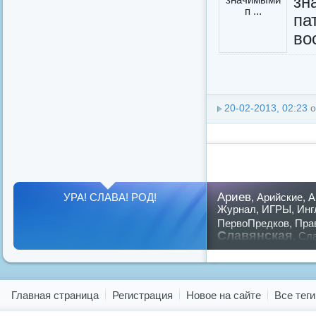
з
па
во
20-02-2013, 02:23
о
Ариев
УРА! СЛАВА! РОД!
,
Арийские
,
А
Журнал
,
ИГРЫ
,
Инг
ПервоПредков
,
Пра
Славянская
,
Сла
предков
,
путин
,
ру
Показать все теги
Главная страница
Регистрация
Новое на сайте
Все теги