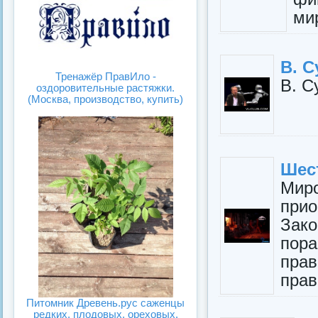
ми
В. С
Тренажёр ПравИло -
В. С
оздоровительные растяжки.
(Москва, производство, купить)
Шес
Мир
прио
Зак
пор
пра
прав
Питомник Древень.рус саженцы
редких, плодовых, ореховых.