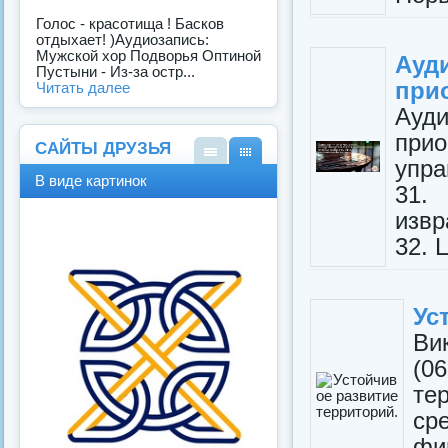
Голос - красотища ! Басков
отдыхает! )Аудиозапись:
Мужской хор Подворья Оптиной
Ауд
Пустыни - Из-за остр...
прио
Читать далее
Ауд
при
САЙТЫ ДРУЗЬЯ
упра
В
В
В виде картинок
31.
виде
виде
спис
карт
извр
ка
инок
32. 
Ус
Ви
(
те
ср
ф