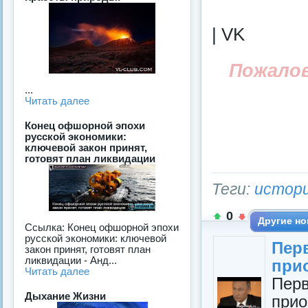
| VK
Пожало
...
Читать далее
Конец офшорной эпохи
русской экономики:
ключевой закон принят,
готовят план ликвидации
Теги:
истор
0
Другие но
Ссылка: Конец офшорной эпохи
русской экономики: ключевой
Пер
закон принят, готoвят план
ликвидации - Анд...
при
Читать далее
Пер
Дыхание Жизни
при