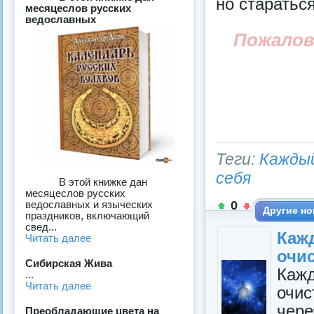
но стараться
месяцеслов русских
ведославных
Пожалов
Теги:
Кажды
себя
В этой книжке дан
месяцеслов русских
0
ведославных и языческих
Другие но
праздников, включающий
свед...
Каж
Читать далее
очис
Сибирская Жива
Каж
­...
Читать далее
очис
чере
Преобладающие цвета на