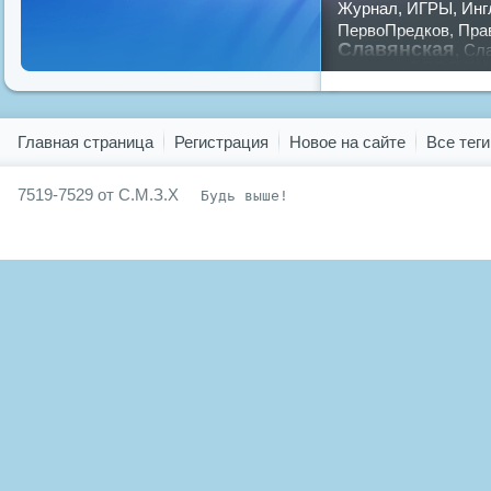
Журнал
,
ИГРЫ
,
Инг
ПервоПредков
,
Пра
Славянская
,
Сла
славян
русский
,
Показать все теги
Главная страница
Регистрация
Новое на сайте
Все теги
7519-7529 от С.М.З.Х
Будь выше!