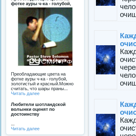
фотке ауры ч-ка - голубой,
чело
очищ
Каж
очис
Каж
очис
чере
чело
Преобладающие цвета на
фотке ауры ч-ка - голубой,
очищ
золотистый и красный.Можно
считать, что шары праны...
Читать далее
Каж
Любители шотландской
волынки оценят по
очис
достоинству
Каж
...
очис
Читать далее
чере