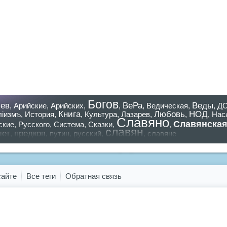
Богов
ев
ВеРа
Веды
,
Арийские
,
Арийских
,
,
,
Ведическая
,
,
Д
Книга
Любовь
НОД
лiизмъ
,
История
,
,
Культура
,
Лазарев
,
,
,
Нас
Славяно
Славянска
ские
,
Русского
,
Система
,
Сказки
,
,
славян
шет
предков
,
,
путин
,
русский
,
,
славяне
азать все теги
сайте
Все теги
Обратная связь