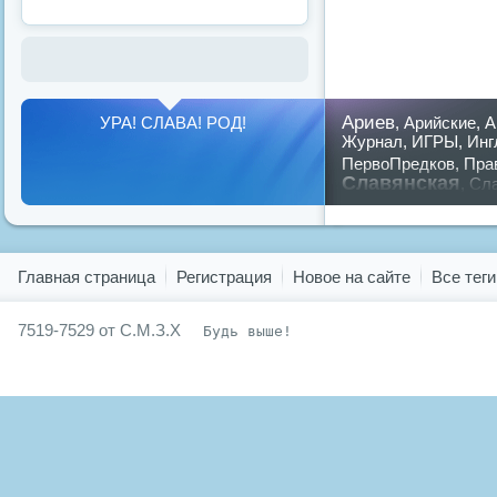
Ариев
УРА! СЛАВА! РОД!
,
Арийские
,
А
Журнал
,
ИГРЫ
,
Инг
ПервоПредков
,
Пра
Славянская
,
Сла
предков
,
путин
,
ру
Показать все теги
Главная страница
Регистрация
Новое на сайте
Все теги
7519-7529 от С.М.З.Х
Будь выше!