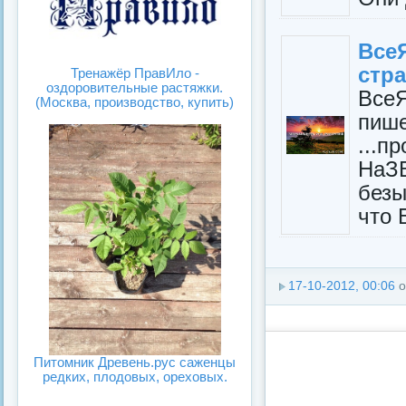
Вс
стр
Тренажёр ПравИло -
оздоровительные растяжки.
Все
(Москва, производство, купить)
пиш
...п
НаЗ
без
что 
17-10-2012, 00:06
о
Питомник Древень.рус саженцы
редких, плодовых, ореховых.