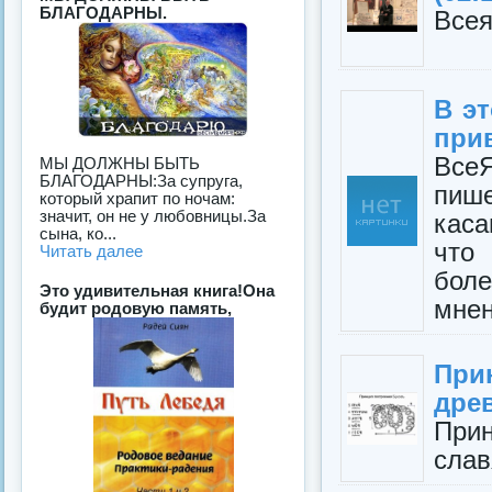
БЛАГОДАРНЫ.
Всея
В э
при
Все
МЫ ДОЛЖНЫ БЫТЬ
БЛАГОДАРНЫ:За супруга,
пиш
который храпит по ночам:
значит, он не у любовницы.За
каса
сына, ко...
что
Читать далее
бол
Это удивительная книга!Она
мнен
будит родовую память,
При
дре
При
слав