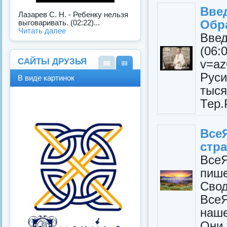
Вве
Лазарев С. Н. - Ребенку нельзя
Обра
выговаривать. (02:22)...
Читать далее
Вв
(06:
САЙТЫ ДРУЗЬЯ
v=a
В
В
Руси
В виде картинок
виде
виде
тыс
спис
карт
ка
инок
Тер.
Вс
стр
Все
пиш
Сво
Все
наше
Они 