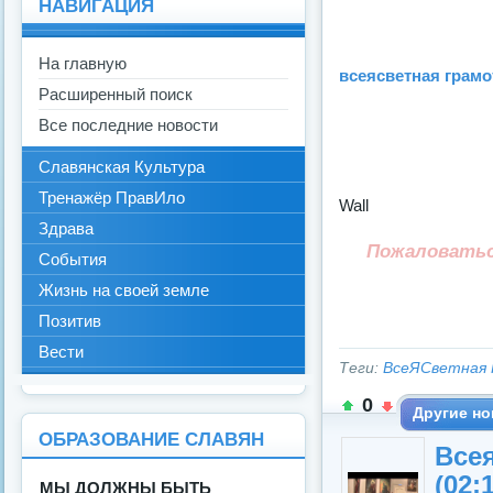
НАВИГАЦИЯ
На главную
всеясветная грамот
Расширенный поиск
Все последние новости
Славянская Культура
Тренажёр ПравИло
Wall
Здрава
Пожаловать
События
Жизнь на своей земле
Позитив
Вести
Теги:
ВсеЯСветная 
0
Другие но
ОБРАЗОВАНИЕ СЛАВЯН
Все
(02:
МЫ ДОЛЖНЫ БЫТЬ