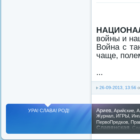
НАЦИОНАЛ
войны и на
Война с та
чаще, поле
...
26-09-2013, 13:56
о
Ариев
УРА! СЛАВА! РОД!
,
Арийские
,
А
Журнал
,
ИГРЫ
,
Инг
ПервоПредков
,
Пра
Славянская
,
Сла
предков
,
путин
,
ру