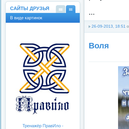
САЙТЫ ДРУЗЬЯ
...
В
В
В виде картинок
виде
виде
спис
карт
26-09-2013, 18:51
о
ка
инок
Воля
Тренажёр ПравИло -