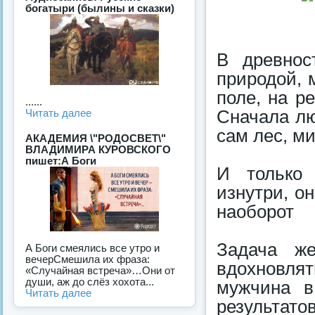
богатыри (былины и сказки)
В древнос
природой, 
поле, на р
......
Сначала лю
Читать далее
сам лес, м
АКАДЕМИЯ \"РОДОСВЕТ\"
ВЛАДИМИРА КУРОВСКОГО
пишет:А Боги
И только 
изнутри, о
наоборот
Задача же
А Боги смеялись все утро и
вечерСмешила их фраза:
вдохновлят
«Случайная встреча»…Они от
души, аж до слёз хохота...
мужчина в
Читать далее
результато