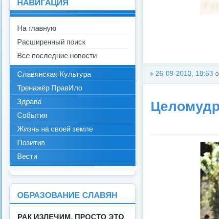
НАВИГАЦИЯ
На главную
Расширенный поиск
Все последние новости
Славянская Культура
26-09-2013, 18:53
о
Тренажёр ПравИло
Здрава
Целомудр
События
Жизнь на своей земле
Позитив
Вести
ОБРАЗОВАНИЕ СЛАВЯН
РАК ИЗЛЕЧИМ, ПРОСТО ЭТО