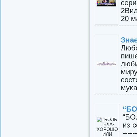
се
2Вид
20 м
Зна
Люб
пише
люби
миру
сос
мука
“БО
“БО
из с
-----