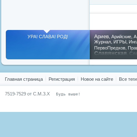
Ариев
УРА! СЛАВА! РОД!
,
Арийские
,
А
Журнал
,
ИГРЫ
,
Инг
ПервоПредков
,
Пра
Славянская
,
Сла
предков
,
путин
,
ру
Показать все теги
Главная страница
Регистрация
Новое на сайте
Все теги
7519-7529 от С.М.З.Х
Будь выше!