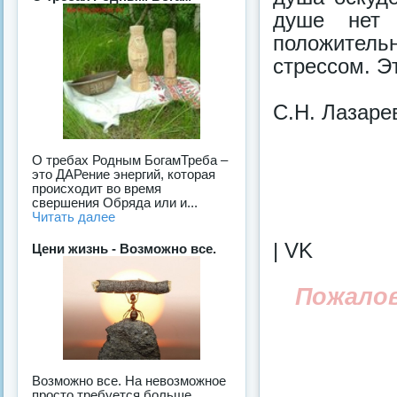
душе нет 
положител
стрессом. Э
С.Н. Лазаре
О требах Родным БогамТреба –
это ДАРение энергий, которая
происходит во время
свершения Обряда или и...
Читать далее
| VK
Цени жизнь - Возможно все.
Пожало
Возможно все. На невозможное
просто требуется больше