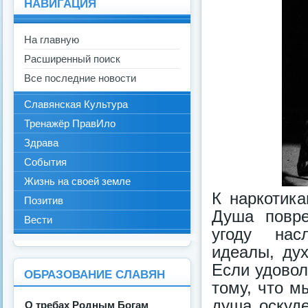
НАВИГАЦИЯ
На главную
Расширенный поиск
Все последние новости
Славянская Культура
Тренажёр ПравИло
Здрава
События
Жизнь на своей земле
К наркотика
Позитив
Душа повре
Вести
угоду насл
идеалы, ду
Если удовол
ОБРАЗОВАНИЕ СЛАВЯН
тому, что м
душа оскуде
О требах Родным Богам