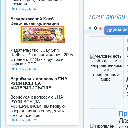
времени....
Читать далее
Теги:
любви
Бездрожжевой Хлеб.
Ведическая кулинария
0
Другие но
Издательство: \"Jay Shri
Radhe\", Рига Год издания: 2005
Страниц: 27 Язык: русский
Формат: PDF...
Читать далее
Вернёмся к вопросу о \"НА
РУСИ ВСЕГДА
МАТЕРИЛИСЬ\"!!!В
Вернёмся к вопросу о \"НА
РУСИ ВСЕГДА
МАТЕРИЛИСЬ\"!!!В первую
очередь нужно определить
Пр
смысл понятия...
Л
Читать далее