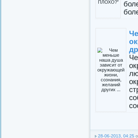
бол
боле
Ч
о
др
Ч
ок
л
ок
с
с
со
28-06-2013, 04:25
о