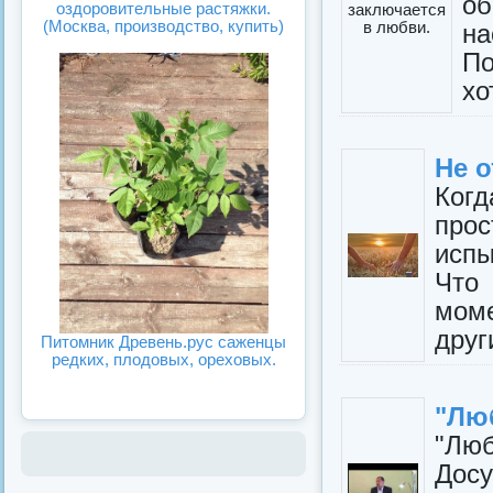
об
оздоровительные растяжки.
(Москва, производство, купить)
н
П
хо
Не 
Ког
про
испы
Что
мом
друг
Питомник Древень.рус саженцы
редких, плодовых, ореховых.
"Люб
"Люб
Досу