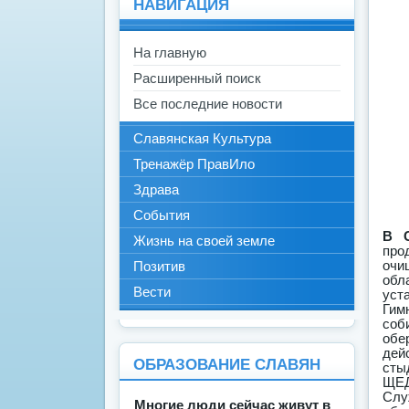
НАВИГАЦИЯ
На главную
Расширенный поиск
Все последние новости
Славянская Культура
Тренажёр ПравИло
Здрава
События
В С
Жизнь на своей земле
про
очи
Позитив
обл
Вести
уст
Гим
соб
обе
дей
ОБРАЗОВАНИЕ СЛАВЯН
сты
ЩЕД
Слу
Многие люди сейчас живут в