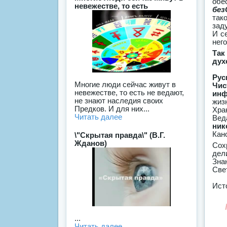
обе
невежестве, то есть
без
так
зад
И с
нег
Так
дух
Рус
Многие люди сейчас живут в
Чис
невежестве, то есть не ведают,
инф
не знают наследия своих
жиз
Предков. И для них...
Хра
Читать далее
Вед
ник
Кан
\"Скрытая правда\" (В.Г.
Жданов)
Сох
дели
Зна
Све
Ист
...
Читать далее