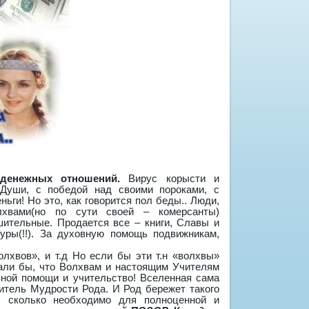
денежных отношений.
Вирус корысти и
Души, с победой над своими пороками, с
ьги! Но это, как говорится пол беды.. Люди,
хвами(но по сути своей – комерсанты)
ительные. Продается все – книги, Славы и
уры(!!). За духовную помощь подвижникам,
олхвов», и т.д Но если бы эти т.н «волхвы»
али бы, что Волхвам и настоящим Учителям
вной помощи и учительство! Вселенная сама
тель Мудрости Рода. И Род бережет такого
, сколько необходимо для полноценной и