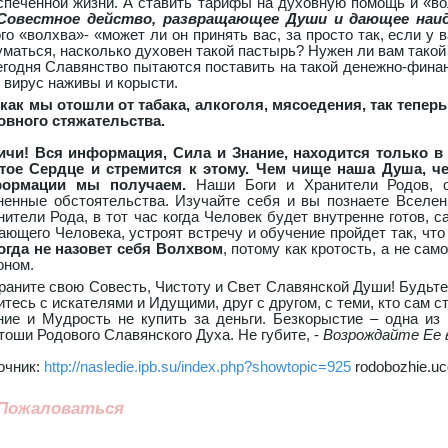
спеченной жизни. А ставить тарифы на духовную помощь и «в
Совестное действо, развращающее Души и дающее наи
ого «волхва»- «может ли он принять вас, за просто так, если у 
уматься, насколько духовен такой пастырь? Нужен ли вам такой
егодня Славянство пытаются поставить на такой денежно-финанс
о вирус наживы и корысти.
 как мы отошли от табака, алкоголя, мясоедения, так тепер
овного стяжательства.
ичи! Вся информация, Сила и Знание, находится только в 
тое Сердце и стремится к этому. Чем чище наша Душа, ч
ормации мы получаем.
Наши Боги и Хранители Родов, о
ненные обстоятельства. Изучайте себя и вы познаете Вселен
нители Рода, в тот час когда Человек будет внутренне готов, 
ающего Человека, устроят встречу и обучение пройдет так, что
огда не назовет себя Волхвом
, потому как кротость, а не сам
оном.
раните свою Совесть, Чистоту и Свет Славянской Души! Будьте
тесь с искателями и Идущими, друг с другом, с теми, кто сам с
ние и Мудрость не купить за деньги. Безкорыстие – одна из
тоши Родового Славянского Духа. Не губите, -
Возрождайте Ее в
очник:
http://nasledie.ipb.su/index.php?showtopic=925
rodobozhie.uc
Пожаловаться