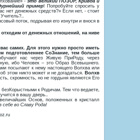
олхование» -
это великий ПОЗОР, Кривда и
дурнейший пример
! Попробуйте спросить у
вас нет денежных средств?» Если нет, - стоит
 Учитель?..
овый поток, подрывая его изнутри и внося в
ь отходим от денежных отношений, на ниве
вас самих. Для этого нужно просто иметь
ем подготовленнее СоЗнание, тем больше
бучают нас через Живую ПриРоду, через
ную, ибо Человек – это Образ Всевышнего.
сами посылают к нему настоящего Волхва или
 об этом никто может и не догадаться.
Волхв
ость, скромность, но не гордыня являются Его
 безКорыстными к Родичам. Тем что ведаете,
тучится в вашу дверь..
 величайших Основ, положенных в кристалл
 себе во Славу Рода!
oz.ru