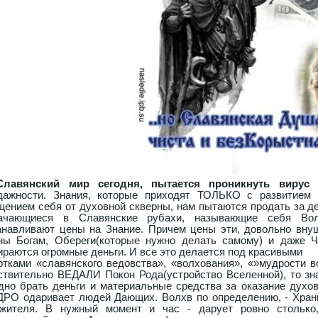
лавянский мир сегодня, пытается проникнуть вирус 
дажности. Знания, которые приходят ТОЛЬКО с развитием 
щением себя от духовной скверны, нам пытаются продать за ден
ачающиеся в Славянские рубахи, называющие себя Вол
анавливают цены на Знание. Причем цены эти, довольно внуш
ны Богам, Обереги(которые нужно делать самому) и даже Ч
ираются огромные деньги. И все это делается под красивыми
ртками «славянского ведовства», «волхования», «»мудрости в
ствительно ВЕДАЛИ Покон Рода(устройство Вселенной), то зн
дно брать деньги и материальные средства за оказание духо
РО одаривает людей Дающих. Волхв по определению, - Храни
жителя. В нужный момент и час - дарует ровно столько