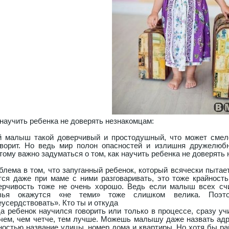
 научить ребенка не доверять незнакомцам:
й малыш такой доверчивый и простодушный, что может смело
оворит. Но ведь мир полон опасностей и излишня дружелюб
тому важно задуматься о том, как научить ребенка не доверять
блема в том, что запуганный ребенок, который всячески пыта
тся даже при маме с ними разговаривать, это тоже крайность
ерчивость тоже не очень хорошо. Ведь если малыш всех счит
зья окажутся «не теми» тоже слишком велика. Поэто
еусердствовать». Кто ты и откуда
да ребенок научился говорить или только в процессе, сразу 
чем, чем четче, тем лучше. Можешь малышу даже назвать адре
ностью название улицы, номер дома и квартиры. Но хотя бы ра