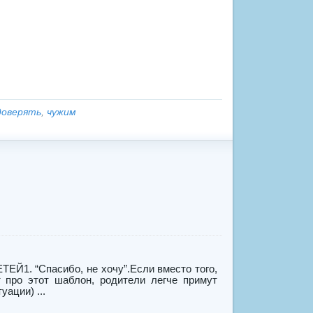
доверять
,
чужим
 “Спасибо, не хочу”.Если вместо того,
т про этот шаблон, родители легче примут
уации) ...