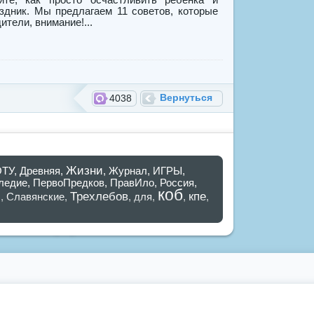
здник. Мы предлагаем 11 советов, которые
ители, внимание!...
Вернуться
4038
Жизни
ОТУ
,
Древняя
,
,
Журнал
,
ИГРЫ
,
ледие
,
ПервоПредков
,
ПравИло
,
Россия
,
коб
я
Трехлебов
кпе
,
Славянские
,
,
для
,
,
,