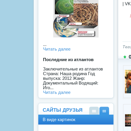
| VK
...
Тег
Читать далее
Последние из атлантов
Заключительные из атлантов
Страна: Наша родина Год
выпуска: 2012 Жанр:
Документальный Водящий:
Иго...
Читать далее
САЙТЫ ДРУЗЬЯ
В
В
В виде картинок
виде
виде
спис
карт