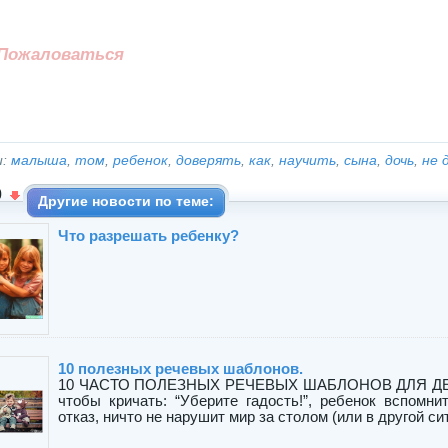
Пожаловаться
и:
малыша
,
том
,
ребенок
,
доверять
,
как
,
научить
,
сына
,
дочь
,
не 
0
Другие новости по теме:
Что разрешать ребенку?
10 полезных речевых шаблонов.
10 ЧАСТО ПОЛЕЗНЫХ РЕЧЕВЫХ ШАБЛОНОВ ДЛЯ ДЕТЕЙ1.
чтобы кричать: “Уберите гадость!”, ребенок вспомни
отказ, ничто не нарушит мир за столом (или в другой сит