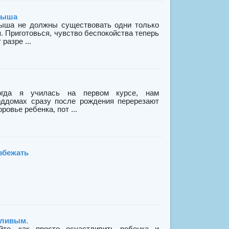
алыша
лыша не должны существовать одни только
я. Приготовься, чувство беспокойства теперь
разре ...
Когда я училась на первом курсе, нам
оддомах сразу после рождения перерезают
ровье ребенка, пот ...
збежать
тливым.
йте, как просто осчастливить ребенка и