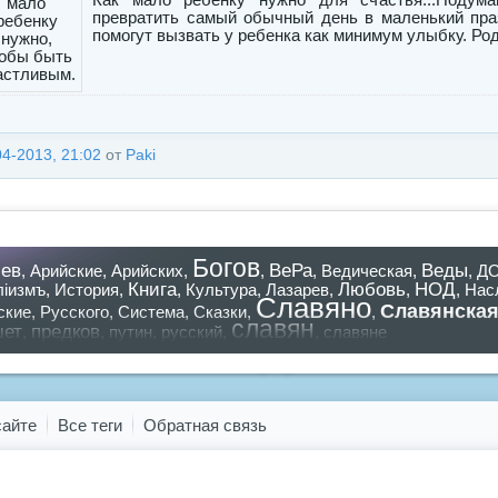
превратить самый обычный день в маленький пра
помогут вызвать у ребенка как минимум улыбку. Род
04-2013, 21:02
от
Paki
Богов
ев
ВеРа
Веды
,
Арийские
,
Арийских
,
,
,
Ведическая
,
,
Д
Книга
Любовь
НОД
лiизмъ
,
История
,
,
Культура
,
Лазарев
,
,
,
Нас
Славяно
Славянска
ские
,
Русского
,
Система
,
Сказки
,
,
славян
шет
предков
,
,
путин
,
русский
,
,
славяне
азать все теги
сайте
Все теги
Обратная связь