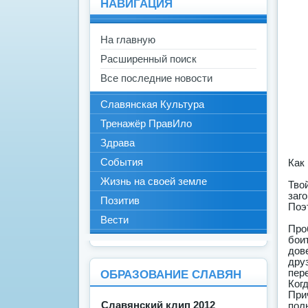
НАВИГАЦИЯ
На главную
Расширенный поиск
Все последние новости
Славянская Культура
Тренажёр ПравИло
Здрава
События
Как
Жизнь на своей земле
Тво
заг
Позитив
Поэ
Вести
Про
бои
дов
дру
пер
ОБРАЗОВАНИЕ СЛАВЯН
Ког
При
Славянский клип 2012
пол