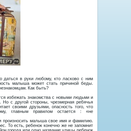
 даться в руки любому, кто ласково с ним
ность малыша может стать причиной беды.
 незнакомцам. Как быть?
ется избежать знакомства с новыми людьми и
. Но с другой стороны, чрезмерная ребячья
ает своими друзьями, опасность того, что
му, главным правилом остается : «не
учи произносить малыша свое имя и фамилию.
с. То есть, ребенок конечно же не запомнит
йон города или одно название улицы ребенок