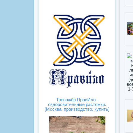
ка
инок
Тренажёр ПравИло -
оздоровительные растяжки.
(Москва, производство, купить)