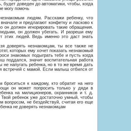
, будет доведен до автоматики, чтобы, когда
не могу помочь
езнакомым людям. Расскажи ребенку, что
 вначале и предлагают конфетку и ласково к
но он должен игнорировать такие обращения.
 людьми, он должен убегать. И разреши ему
ет этих людей. Ведь именно это даст знать
зя доверять незнакомцам, ты все также не
котят, которых ему хочет показать незнакомый
роси знакомых подыграть тебе и пусть когда
ш поддался, значит воспитательная работа
ы не напугать ребенка, но в то же время дать
ся встречей с мамой. Если малыш отбился от
м броситься к каждому, кто обратит на него
мощи он может попросить только у дяди в
енка на милиционеров, охранников и т. д.
 Твой ребенок уже достаточно умный, чтобы
м вопросом, не бездействуй, считая его еще
ебенка не доверять незнакомцам