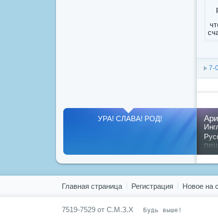
7-
Ари
УРА! СЛАВА! РОД!
Инг
Рус
пи
Пок
Главная страница
Регистрация
Новое на 
7519-7529 от С.М.З.Х
Будь выше!