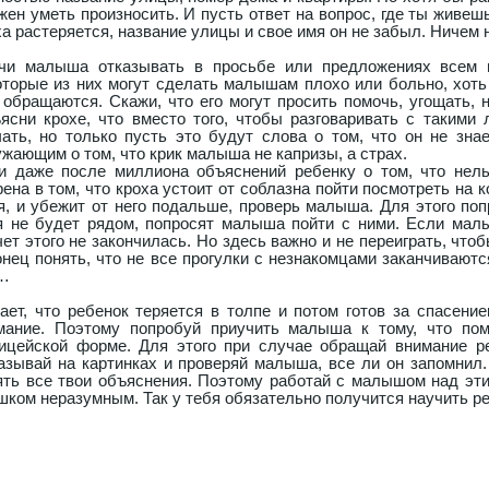
жен уметь произносить. И пусть ответ на вопрос, где ты живешь
ха растеряется, название улицы и свое имя он не забыл. Ничем 
чи малыша отказывать в просьбе или предложениях всем н
оторые из них могут сделать малышам плохо или больно, хоть
 обращаются. Скажи, что его могут просить помочь, угощать, 
ясни крохе, что вместо того, чтобы разговаривать с такими
чать, но только пусть это будут слова о том, что он не зна
ужающим о том, что крик малыша не капризы, а страх.
и даже после миллиона объяснений ребенку о том, что нель
рена в том, что кроха устоит от соблазна пойти посмотреть на 
я, и убежит от него подальше, проверь малыша. Для этого поп
я не будет рядом, попросят малыша пойти с ними. Если малы
чет этого не закончилась. Но здесь важно и не переиграть, чтоб
онец понять, что не все прогулки с незнакомцами заканчивают
…
ает, что ребенок теряется в толпе и потом готов за спасение
мание. Поэтому попробуй приучить малыша к тому, что по
ицейской форме. Для этого при случае обращай внимание реб
азывай на картинках и проверяй малыша, все ли он запомнил.
ять все твои объяснения. Поэтому работай с малышом над эти
шком неразумным. Так у тебя обязательно получится научить р