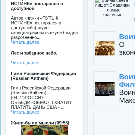
ИСТИНЕ» постарался в
доступной
Автор книжки «ПУТЬ К
ИСТИНЕ» постарался в
доступной фигуре
сконцентрировать вкупе бездна
Вои
разрозненно...
Читать далее
О С
экон
Лес и звёздное небо.
...
Читать далее
Гимн Российской Федерации
Вои
(Russian Anthem)
Фил
Гимн Российской Федерации
Вои
(Russian Anthem)
(04:27)РОССИЯ -
Макс
ОБЪЕДИНЯЕМСЯ ! ХВАТИТ
ПЛАТИТЬ ДАНЬ США - ...
Читать далее
Жили-были мысли (09:55)