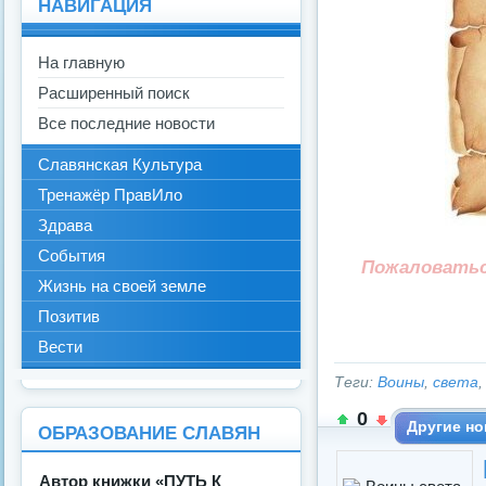
НАВИГАЦИЯ
На главную
Расширенный поиск
Все последние новости
Славянская Культура
Тренажёр ПравИло
Здрава
События
Пожаловать
Жизнь на своей земле
Позитив
Вести
Теги:
Воины
,
света
,
0
Другие но
ОБРАЗОВАНИЕ СЛАВЯН
Автор книжки «ПУТЬ К