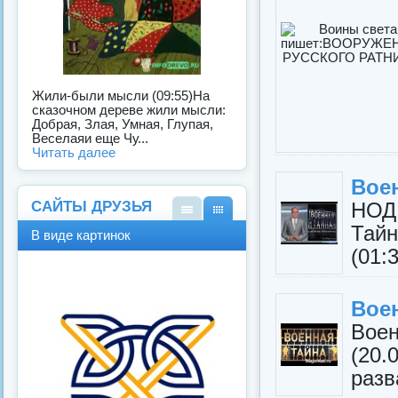
Жили-были мысли (09:55)На
сказочном дереве жили мысли:
Добрая, Злая, Умная, Глупая,
Веселаяи еще Чу...
Читать далее
Воен
САЙТЫ ДРУЗЬЯ
НОД
В
В
Тай
В виде картинок
виде
виде
(01:3
спис
карт
ка
инок
Вое
Вое
(20.
разв