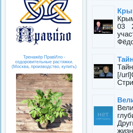
Кры
Кры
03 
учас
Фёд
Тренажёр ПравИло -
Тайн
оздоровительные растяжки.
Тайн
(Москва, производство, купить)
[/u
Стр
Вел
Вел
глуб
Дру
жизн