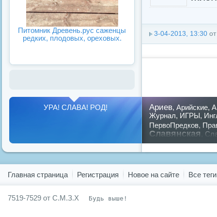
Питомник Древень.рус саженцы
3-04-2013, 13:30
о
редких, плодовых, ореховых.
Ариев
УРА! СЛАВА! РОД!
,
Арийские
,
А
Журнал
,
ИГРЫ
,
Инг
ПервоПредков
,
Пра
Славянская
,
Сла
славян
русский
,
Показать все теги
Главная страница
Регистрация
Новое на сайте
Все теги
7519-7529 от С.М.З.Х
Будь выше!