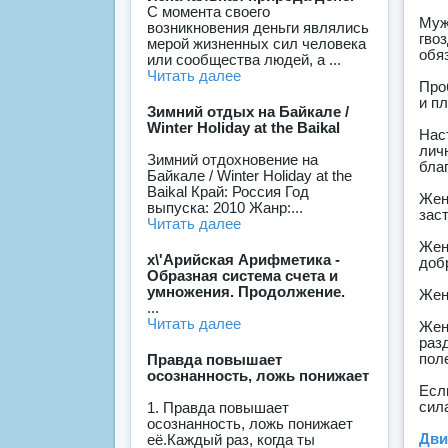
С момента своего
Муж
возникновения деньги являлись
гво
мерой жизненных сил человека
обя
или сообщества людей, а ...
Читать далее
Про
и п
Зимний отдых на Байкале /
Winter Holiday at the Baikal
Нас
лич
Зимний отдохновение на
бла
Байкале / Winter Holiday at the
Baikal Край: Россия Год
Жен
выпуска: 2010 Жанр:...
заст
Читать далее
Жен
х\'Арийская Арифметика -
доб
Образная система счета и
умножения. Продолжение.
Жен
...
Читать далее
Жен
раз
пол
Правда повышает
осознанность, ложь понижает
Есл
сил
1. Правда повышает
осознанность, ложь понижает
Дви
её.Каждый раз, когда ты