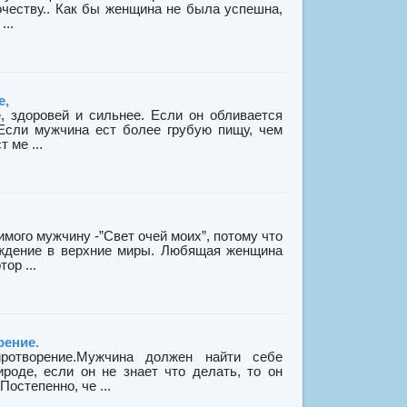
очеству.. Как бы женщина не была успешна,
...
е,
, здоровей и сильнее. Если он обливается
 Если мужчина ест более грубую пищу, чем
 ме ...
ого мужчину -”Свет очей моих”, потому что
ождение в верхние миры. Любящая женщина
ор ...
рение.
отворение.Мужчина должен найти себе
ироде, если он не знает что делать, то он
остепенно, че ...