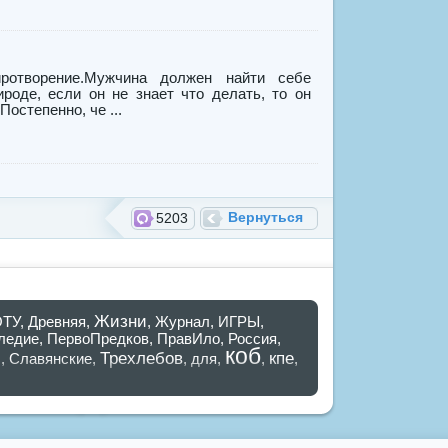
отворение.Мужчина должен найти себе
ироде, если он не знает что делать, то он
остепенно, че ...
Вернуться
5203
Жизни
ОТУ
,
Древняя
,
,
Журнал
,
ИГРЫ
,
ледие
,
ПервоПредков
,
ПравИло
,
Россия
,
коб
я
Трехлебов
кпе
,
Славянские
,
,
для
,
,
,