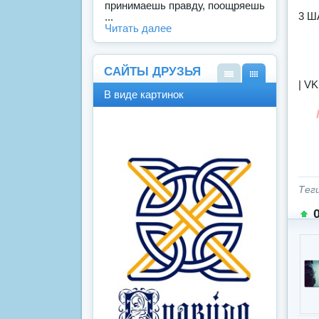
принимаешь правду, поощряешь
3 Ш
...
Читать далее
САЙТЫ ДРУЗЬЯ
| VK
В
В
В виде картинок
виде
виде
спис
карт
ка
инок
Тег