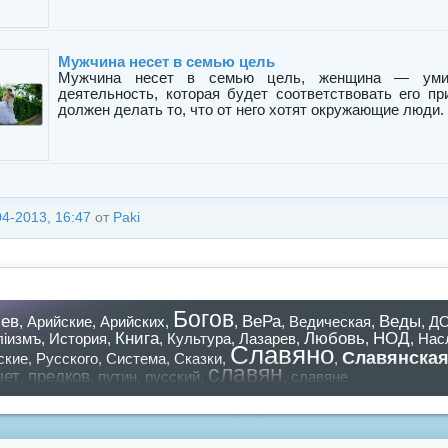
Мужчина несет в семью цель
Мужчина несет в семью цель, женщина — умир
деятельность, которая будет соответствовать его пр
должен делать то, что от него хотят окружающие люди. П
04-2013, 16:47
от
Paki
Богов
ев
ВеРа
Веды
,
Арийские
,
Арийских
,
,
,
Ведическая
,
,
Д
Книга
Любовь
НОД
лiизмъ
,
История
,
,
Культура
,
Лазарев
,
,
,
Нас
Славяно
Славянска
ские
,
Русского
,
Система
,
Сказки
,
,
славян
шет
предков
,
,
путин
,
русский
,
,
славяне
азать все теги