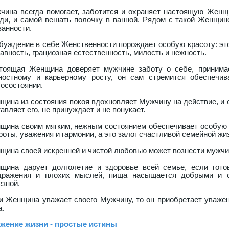
чина всегда помогает, заботится и охраняет настоящую Женщи
зди, и самой вешать полочку в ванной. Рядом с такой Женщи
занности.
буждение в себе Женственности порождает особую красоту: это
лавность, грациозная естественность, милость и нежность.
тоящая Женщина доверяет мужчине заботу о себе, принимае
ностному и карьерному росту, он сам стремится обеспечи
госостоянии.
щина из состояния покоя вдохновляет Мужчину на действие, и он
авляет его, не принуждает и не понукает.
щина своим мягким, нежным состоянием обеспечивает особую 
роты, уважения и гармонии, а это залог счастливой семейной жи
щина своей искренней и чистой любовью может вознести мужчи
щина дарует долголетие и здоровье всей семье, если гото
дражения и плохих мыслей, пища насыщается добрыми и с
езной.
и Женщина уважает своего Мужчину, то он приобретает уважен
а.
жение жизни - простые истины