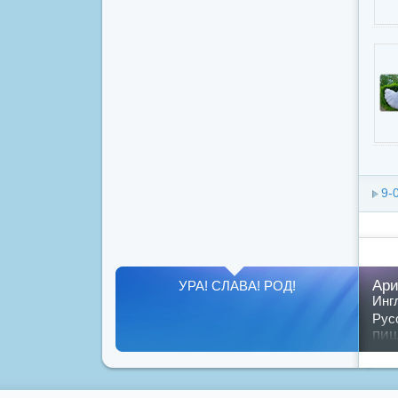
9-
Ари
УРА! СЛАВА! РОД!
Инг
Рус
пи
Пок