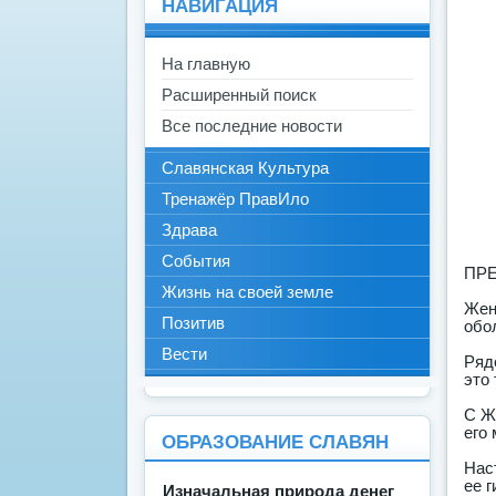
НАВИГАЦИЯ
На главную
Расширенный поиск
Все последние новости
Славянская Культура
Тренажёр ПравИло
Здрава
События
ПР
Жизнь на своей земле
Жен
Позитив
обо
Вести
Ряд
это
С Ж
его
ОБРАЗОВАНИЕ СЛАВЯН
Нас
ее 
Изначальная природа денег