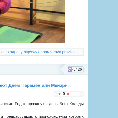
 по адресу https://vk.com/zdrava.pravilo
3426
ают Днём Перемен или Менари.
0
вянских Родах празднуют день Бога Коляды
 и предрассудков, о происхождении которых