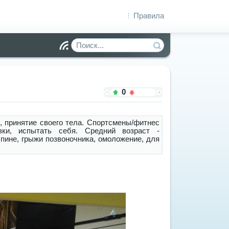
Правила
Чт
ен
ие
R
S
0
S
, принятие своего тела. Спортсмены/фитнес
узки, испытать себя. Средний возраст -
спине, грыжи позвоночника, омоложение, для