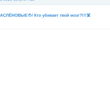
АСЛЁНОВЫЕ🍅/ Кто убивает твой мозг?!!!☠️