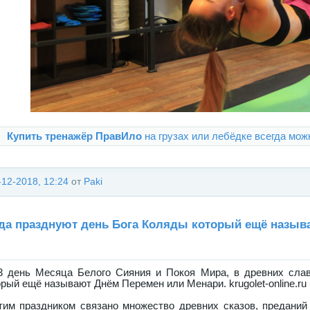
Купить тренажёр ПравИло
на грузах или лебёдке всегда можно
-12-2018, 12:24
от
Paki
да празднуют день Бога Коляды который ещё назыв
3 день Месяца Белого Сияния и Покоя Мира, в древних сла
орый ещё называют Днём Перемен или Менари. krugolet-online.ru
тим праздником связано множество древних сказов, преданий