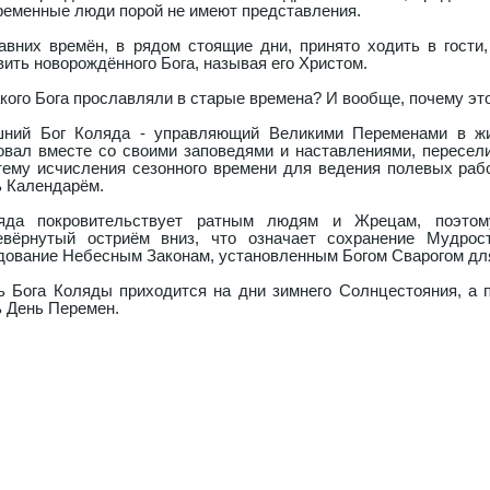
ременные люди порой не имеют представления.
авних времён, в рядом стоящие дни, принято ходить в гости,
вить новорождённого Бога, называя его Христом.
акого Бога прославляли в старые времена? И вообще, почему эт
ний Бог Коляда - управляющий Великими Переменами в жи
овал вместе со своими заповедями и наставлениями, пересел
тему исчисления сезонного времени для ведения полевых раб
ь Календарём.
яда покровительствует ратным людям и Жрецам, поэтом
евёрнутый остриём вниз, что означает сохранение Мудрос
дование Небесным Законам, установленным Богом Сварогом для
ь Бога Коляды приходится на дни зимнего Солнцестояния, а 
ь День Перемен.