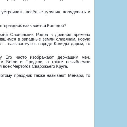
 устраивать весёлые гуляния, колядовать и
от праздник называется Колядой?
зни Славянских Родов в древние времена
ившимся в западные земли славянам, новую
от - называемую в народе Коляды даром, то
у Его часто изображают держащим меч,
ти Богов и Предков, а также незыблемое
 всех Чертогов Сварожьего Круга.
потому праздник также называют Менари, то