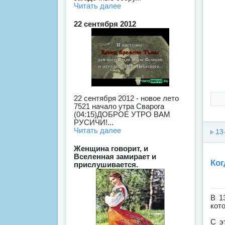
Читать далее
22 сентября 2012
22 сентября 2012 - новое лето
7521 начало утра Сварога
(04:15)ДОБРОЕ УТРО ВАМ
РУСИЧИ!...
Читать далее
13
Женщина говорит, и
Вселенная замирает и
Ког
прислушивается.
В 1
кот
С э