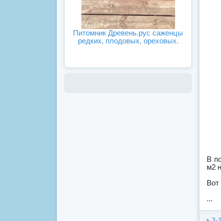
Питомник Древень.рус саженцы
редких, плодовых, ореховых.
В п
м2 н
Вот
...
3-