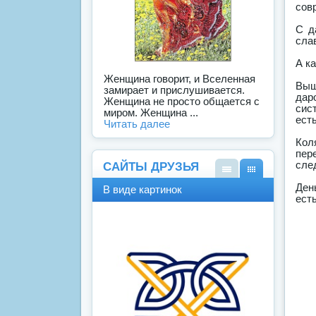
сов
С д
сла
А к
Женщина говорит, и Вселенная
Выш
замирает и прислушивается.
дар
Женщина не просто общается с
сис
миром. Женщина ...
ест
Читать далее
Кол
пер
сле
САЙТЫ ДРУЗЬЯ
В
В
Ден
В виде картинок
виде
виде
ест
спис
карт
ка
инок