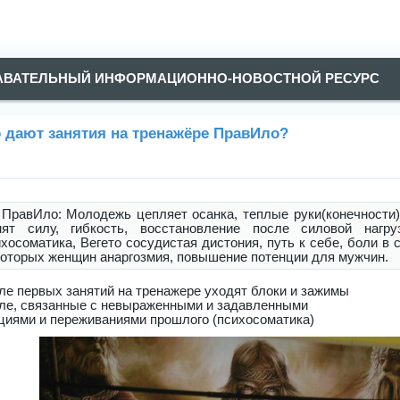
АВАТЕЛЬНЫЙ ИНФОРМАЦИОННО-НОВОСТНОЙ РЕСУРС
 дают занятия на тренажёре ПравИло?
 ПравИло: Молодежь цепляет осанка, теплые руки(конечности)
нят силу, гибкость, восстановление после силовой нагр
хосоматика, Вегето сосудистая дистония, путь к себе, боли в 
которых женщин анаргозмия, повышение потенции для мужчин.
ле первых занятий на тренажере уходят блоки и зажимы
еле, связанные с невыраженными и задавленными
циями и переживаниями прошлого (психосоматика)