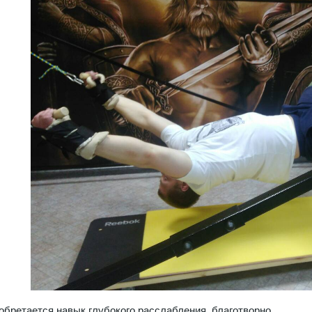
обретается навык глубокого расслабления, благотворно