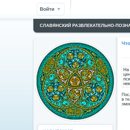
Войти
СЛАВЯНСКИЙ РАЗВЛЕКАТЕЛЬНО-ПОЗН
Что
На
це
пси
не
Пос
в т
эмо