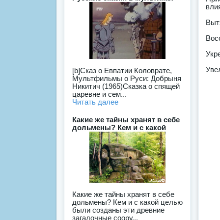
вли
Выт
Вос
Укр
Уве
[b]Сказ о Евпатии Коловрате,
Мультфильмы о Руси: Добрыня
Никитич (1965)Сказка о спящей
царевне и сем...
Читать далее
Какие же тайны хранят в себе
дольмены? Кем и с какой
Какие же тайны хранят в себе
дольмены? Кем и с какой целью
были созданы эти древние
загадочные соору...