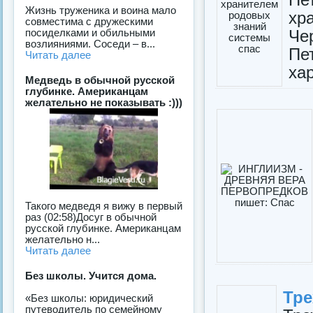
Жизнь труженика и воина мало
хр
совместима с дружескими
Че
посиделками и обильными
возлияниями. Соседи – в...
Пе
Читать далее
ха
Медведь в обычной русской
глубинке. Американцам
желательно не показывать :)))
Такого медведя я вижу в первый
раз (02:58)Досуг в обычной
русской глубинке. Американцам
желательно н...
Читать далее
Без школы. Учится дома.
Тре
«Без школы: юридический
путеводитель по семейному