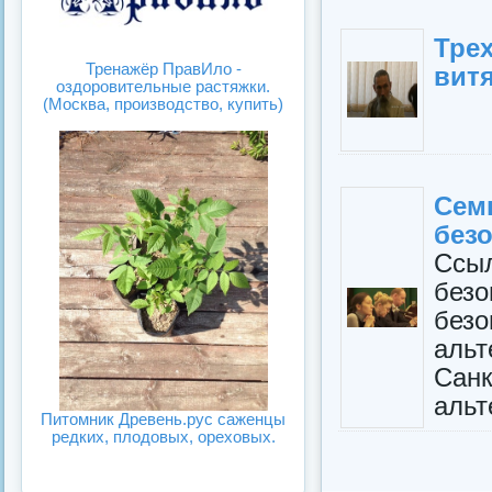
Трех
Тренажёр ПравИло -
вит
оздоровительные растяжки.
(Москва, производство, купить)
Сем
без
Ссы
безо
безо
альт
Сан
альт
Питомник Древень.рус саженцы
редких, плодовых, ореховых.