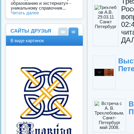
Тре
образованию и экстернату» -
Рос
уникальному справочник...
Читать далее
во
02:
САЙТЫ ДРУЗЬЯ
чит
В
В
ДА
В виде картинок
виде
виде
спис
карт
ка
инок
Выс
Пете
В
П