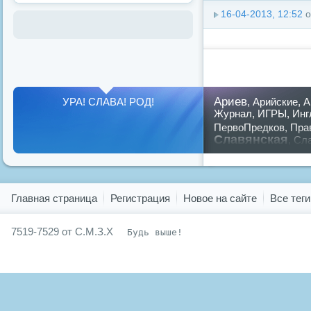
16-04-2013, 12:52
о
Ариев
УРА! СЛАВА! РОД!
,
Арийские
,
А
Журнал
,
ИГРЫ
,
Инг
ПервоПредков
,
Пра
Славянская
,
Сла
предков
,
путин
,
ру
Показать все теги
Главная страница
Регистрация
Новое на сайте
Все теги
7519-7529 от С.М.З.Х
Будь выше!