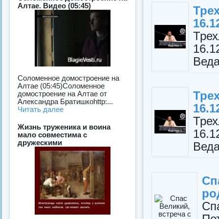
Алтае. Видео (05:45)
Тре
16.1
Тре
16.
Веда
Соломенное домостроение на
Алтае (05:45)Соломенное
Тре
домостроение на Алтае от
Александра Братишкоhttp:...
16.1
Читать далее
Тре
Жизнь труженика и воина
16.
мало совместима с
дружескими
Веда
Сп
ро
Сп
Пе