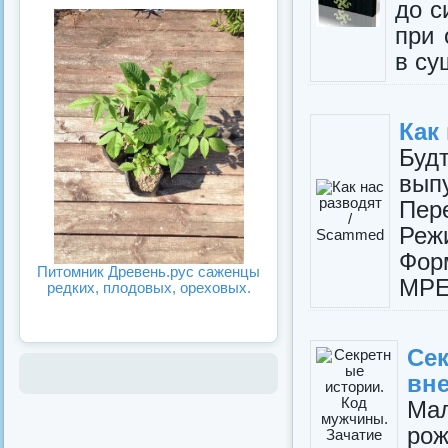
до с
при 
в су
Как
Буд
вып
Пер
Реж
Фор
Питомник Древень.рус саженцы
MPEG
редких, плодовых, ореховых.
Се
вне
Ма
ро