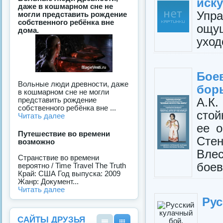
иску
даже в кошмарном сне не
Упр
могли представить рождение
собственного ребёнка вне
ощу
дома.
уход
Бое
Вольные люди древности, даже
бор
в кошмарном сне не могли
А.К.
представить рождение
собственного ребёнка вне ...
стой
Читать далее
ее о
Путешествие во времени
Сте
возможно
Влес
Странствие во времени
боев
вероятно / Time Travel The Truth
Край: США Год выпуска: 2009
Жанр: Документ...
Читать далее
Рус
САЙТЫ ДРУЗЬЯ