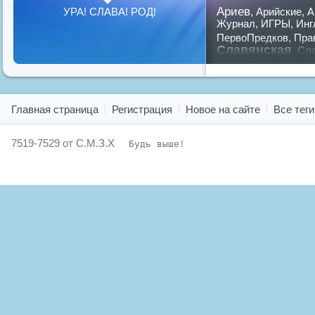
Ариев
УРА! СЛАВА! РОД!
,
Арийские
,
А
Журнал
,
ИГРЫ
,
Инг
ПервоПредков
,
Пра
Славянская
,
Сла
славян
русский
,
Показать все теги
Главная страница
Регистрация
Новое на сайте
Все теги
7519-7529 от С.М.З.Х
Будь выше!