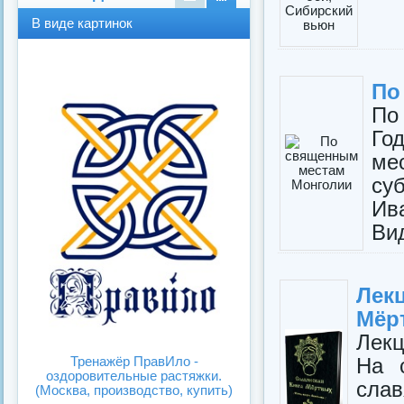
В
В
В виде картинок
виде
виде
спис
карт
ка
инок
По
По
Го
ме
су
Ив
Вид
Лек
Мёр
Лек
На 
Тренажёр ПравИло -
оздоровительные растяжки.
слав
(Москва, производство, купить)