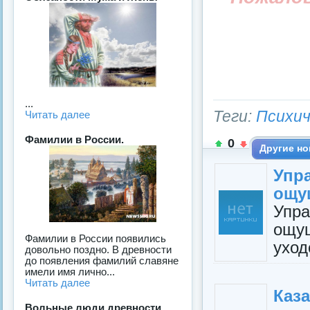
...
Теги:
Психич
Читать далее
Фамилии в России.
0
Другие но
Упр
ощу
Упр
ощу
Фамилии в России появились
уход
довольно поздно. В древности
до появления фамилий славяне
имели имя лично...
Читать далее
Каза
Вольные люди древности,