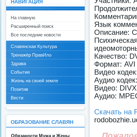
Участники: 
НАВИГАЦИЯ
Продолжител
Комментари
На главную
Язык коммен
Расширенный поиск
Описание: С
Все последние новости
Психическ
Славянская Культура
идеомоторны
Качество: D
Тренажёр ПравИло
Формат: AVI
Здрава
Видео кодек
События
Аудио кодек
Жизнь на своей земле
Видео: DIVX
Позитив
Аудио: MPEG
Вести
Скачать на R
rodobozhie.u
ОБРАЗОВАНИЕ СЛАВЯН
Пожало
Обязаности Мужа и Жены