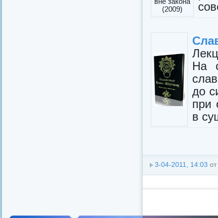
сов
Сла
Лек
На 
слав
до с
при 
в су
3-04-2011, 14:03
о