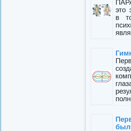
ПАРА
это 
в т
пси
явля
Гимн
Перв
созд
комп
глаз
резу
полн
Пер
был