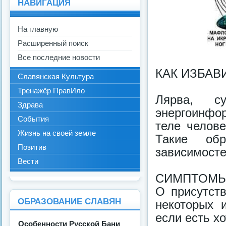
НАВИГАЦИЯ
На главную
Расширенный поиск
Все последние новости
КАК ИЗБАВИ
Славянская Культура
Тренажёр ПравИло
Лярва, с
Здрава
энергоинфо
События
теле челове
Жизнь на своей земле
Такие обр
Позитив
зависимосте
Вести
СИМПТОМЫ
О присутст
ОБРАЗОВАНИЕ СЛАВЯН
некоторых 
если есть х
Особенности Русской Бани