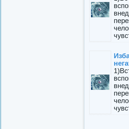
всп
вне
пере
чел
чувс
Изб
нега
1)В
всп
вне
пере
чел
чувс