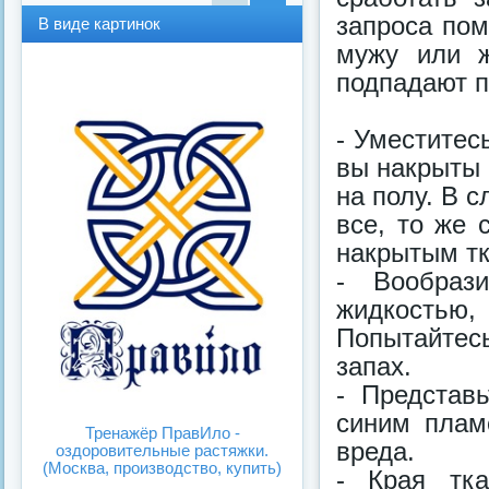
В
В
запроса пом
В виде картинок
виде
виде
мужу или 
спис
карт
ка
инок
подпадают п
- Уместитес
вы накрыты 
на полу. В 
все, то же 
накрытым тк
- Вообраз
жидкостью
Попытайтесь
запах.
- Представь
синим плам
Тренажёр ПравИло -
вреда.
оздоровительные растяжки.
(Москва, производство, купить)
- Края тк