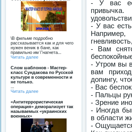
- У вас ес
привычка.
удовольстви
- У вас ест
Например,
\В фильме подробно
гневливость,
рассказывается как и для чего
- Вам снят
нужен веник в бане, как
правильно им \"нагнета...
беспокойные
Читать далее
- Утром вы 
Слом шаблонов - Мастер-
вам приход
класс Сундакова по Русской
культуре в современности и
допингу, чт
не только.
- Вас беспо
...
Читать далее
- Пальцы рук
- Зрение ин
«Антитеррористическая
операция» деморализует так
- Иногда б
называемых «украинских
военных»
в области ж
- Ощущается