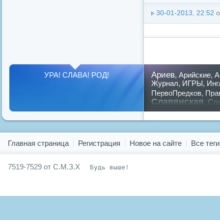
30-01-2013, 22:52
о
Ариев
УРА! СЛАВА! РОД!
,
Арийские
,
А
Журнал
,
ИГРЫ
,
Инг
ПервоПредков
,
Пра
Славянская
,
Сла
предков
,
путин
,
ру
Показать все теги
Главная страница
Регистрация
Новое на сайте
Все теги
7519-7529 от С.М.З.Х
Будь выше!