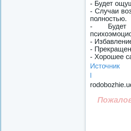
- Будет ощу
- Случаи во
полностью.
- Будет
психоэмоци
- Избавлени
- Прекращен
- Хорошее с
Источник
l
rodobozhie.u
Пожало