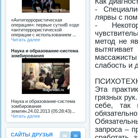
Как диагнос
- Специали
лярвы с по
«Антитеррористическая
- Некот
операция»: первые суткиВ ходе
«антитеррористической
чувствител
операции с использованием ...
метод не яв
Читать далее
вытягивае
Наука и образование-система
массажист
зомбирования
слабость и 
ПСИХОТЕХН
Эта практи
грязных рук.
Наука и образование-система
себе, так
зомбирования
землян.24.02.2013 (05:28:43)...
обязатель
Читать далее
Обязатель
запроса – п
САЙТЫ ДРУЗЬЯ
сработать 