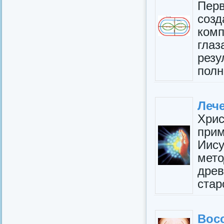
Перв
созд
комп
глаз
резу
полн
Леч
Хрис
прим
Иису
мет
дре
стар
Вос