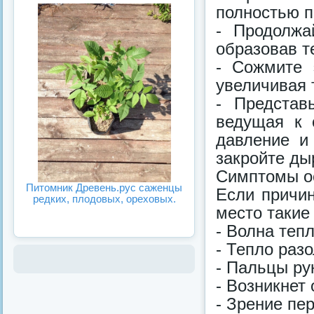
полностью п
- Продолжа
образовав т
- Сожмите 
увеличивая 
- Представ
ведущая к 
давление и
закройте ды
Симптомы о
Питомник Древень.рус саженцы
Если причи
редких, плодовых, ореховых.
место такие
- Волна тепл
- Тепло разо
- Пальцы рук
- Возникнет
- Зрение пе