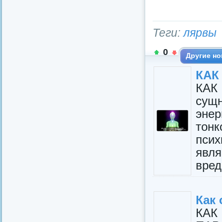
Теги:
лярвы
0
Другие но
КАК
КАК
су
эне
тон
пси
явл
вред
Как 
КАК