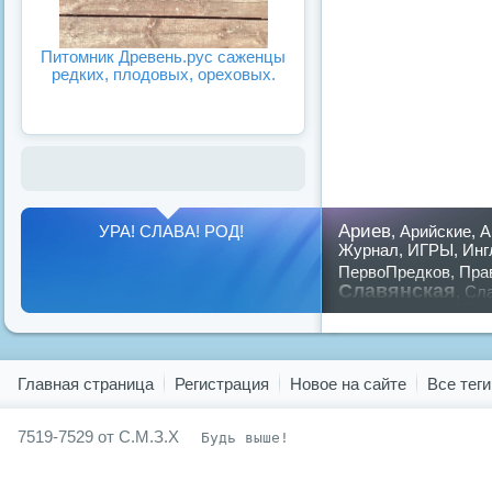
Питомник Древень.рус саженцы
редких, плодовых, ореховых.
Ариев
УРА! СЛАВА! РОД!
,
Арийские
,
А
Журнал
,
ИГРЫ
,
Инг
ПервоПредков
,
Пра
Славянская
,
Сла
славян
русский
,
Показать все теги
Главная страница
Регистрация
Новое на сайте
Все теги
7519-7529 от С.М.З.Х
Будь выше!