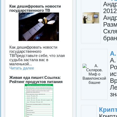
Андр
Как дешифровать новости
2012
государственного ТВ
Андр
Раз
Скля
бран
Как дешифровать новости
государственного
А
ТВПредставьте себе, что злая
А.
судьба застала вас в
маленькой...
Ро
Читать далее
ис
Живая еда пишет:Ссылка:
Вр
Рейтинг продуктов питания
Ле
зн
Крипт
Крипт