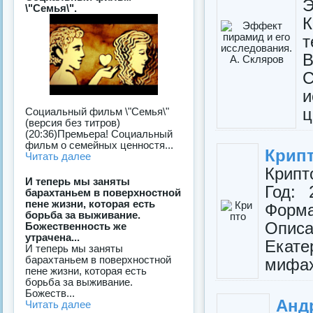
Э
\"Семья\".
К
В
и
ц
Социальный фильм \"Семья\"
(версия без титров)
(20:36)Премьера! Социальный
фильм о семейных ценностя...
Крипт
Читать далее
Крипт
И теперь мы заняты
Год: 
барахтаньем в поверхностной
пене жизни, которая есть
Форма
борьба за выживание.
Описа
Божественность же
утрачена...
Екате
И теперь мы заняты
барахтаньем в поверхностной
мифах 
пене жизни, которая есть
борьба за выживание.
Божеств...
Анд
Читать далее