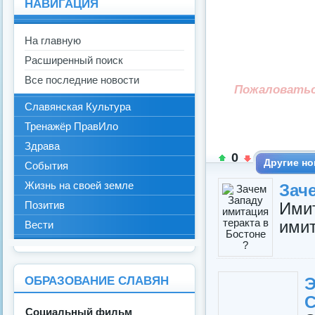
НАВИГАЦИЯ
На главную
Расширенный поиск
Все последние новости
Пожаловать
Славянская Культура
Тренажёр ПравИло
Здрава
0
Другие но
События
Жизнь на своей земле
Зач
Имит
Позитив
имит
Вести
ОБРАЗОВАНИЕ СЛАВЯН
Э
С
Социальный фильм