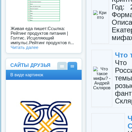
Год: 
Форма
Описа
Екате
Живая еда пишет:Ссылка:
Рейтинг продуктов питания |
мифах 
Голтис. Исцеляющий
импульс.Рейтинг продуктов п...
Читать далее
Что 
Что 
САЙТЫ ДРУЗЬЯ
Росс
В
В
В виде картинок
темы
виде
виде
спис
карт
розы
ка
инок
фант
Скляр
Ч
С