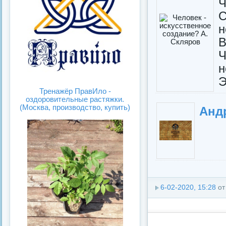
Ч
С
н
В
н
Э
Тренажёр ПравИло -
оздоровительные растяжки.
(Москва, производство, купить)
Анд
6-02-2020, 15:28
о