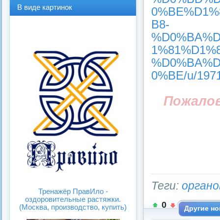
В
В
В виде картинок
0%BE%D1%
виде
виде
спис
карт
B8-
ка
инок
%D0%BA%D
1%81%D1%8
%D0%BA%D
0%BE/u/197
Пожало
Теги:
органо
Тренажёр ПравИло -
оздоровительные растяжки.
0
(Москва, производство, купить)
Другие но