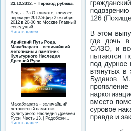
граждански
23.12.2012. – Переход рубежа.
подозрению 
Веды - Ра.О климате, космосе,
126 (Похище
переходе 2012.Эфир 2 октября
2012 в 20-00 по Москве Главный
соведущий ...
Читать далее
В этом выпу
где дочь в
Арийский Путь Рода.
Махабхарата – величайший
СИЗО, и вс
летописный памятник
пытаются п
Культурного Наследия
Древней Руси.
под дурное 
втянутых в 
Буданов М.
проявлени
наркотизаци
вместо помо
Махабхарата – величайший
суровое нак
летописный памятник
Культурного Наследия Древней
правде и за
Руси. Часть 13. | Родобожи...
Читать далее