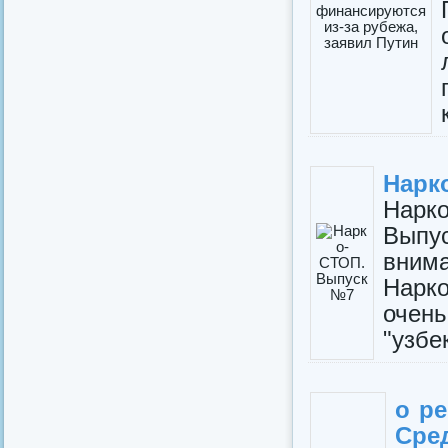
Нарк
Нарк
Вып
вним
Нарк
очен
"узбе
о р
Сре