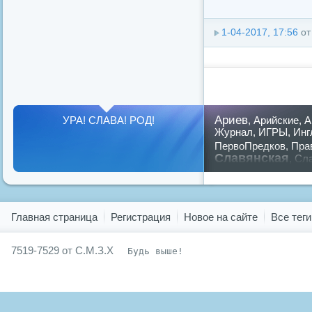
1-04-2017, 17:56
о
Ариев
УРА! СЛАВА! РОД!
,
Арийские
,
А
Журнал
,
ИГРЫ
,
Инг
ПервоПредков
,
Пра
Славянская
,
Сла
предков
,
путин
,
ру
Показать все теги
Главная страница
Регистрация
Новое на сайте
Все теги
7519-7529 от С.М.З.Х
Будь выше!