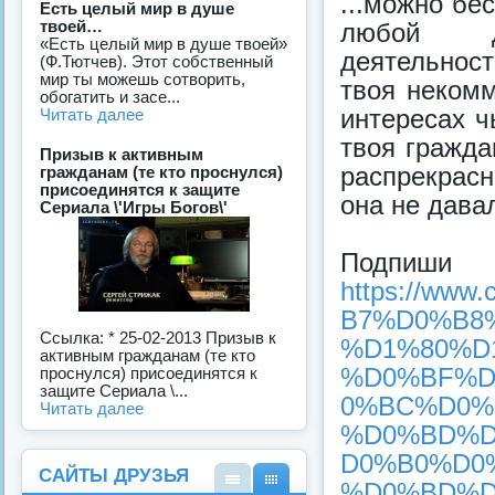
...можно бе
Есть целый мир в душе
твоей…
любой др
«Есть целый мир в душе твоей»
деятельнос
(Ф.Тютчев). Этот собственный
мир ты можешь сотворить,
твоя некомм
обогатить и засе...
интересах ч
Читать далее
твоя гражда
Призыв к активным
распрекрас
гражданам (те кто проснулся)
присоединятся к защите
она не дава
Сериала \'Игры Богов\'
Под
https://ww
B7%D0%B8
Ссылка: * 25-02-2013 Призыв к
%D1%80%D
активным гражданам (те кто
%D0%BF%D
проснулся) присоединятся к
защите Сериала \...
0%BC%D0%
Читать далее
%D0%BD%D
D0%B0%D0
САЙТЫ ДРУЗЬЯ
%D0%BD%D