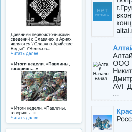
г.Г
вко
конц
altai
Древними первоисточниками
сведений о Славянах и Ариях
являются \"Славяно-Арийские
Алта
Веды\", \"Велесов...
Читать далее
Алтай
ООО "
» Итоги недели. «Павлины,
говоришь...»
Никит
Дмит
AVI Д
...
» Итоги недели. «Павлины,
Кра
говоришь...»...
Росс
Читать далее