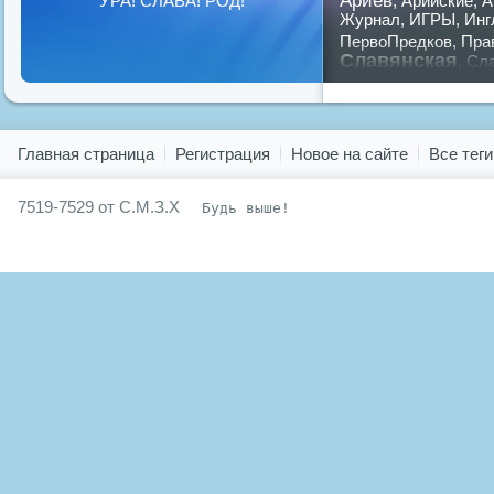
УРА! СЛАВА! РОД!
,
Арийские
,
А
Журнал
,
ИГРЫ
,
Инг
ПервоПредков
,
Пра
Славянская
,
Сла
предков
,
путин
,
ру
Показать все теги
Главная страница
Регистрация
Новое на сайте
Все теги
7519-7529 от С.М.З.Х
Будь выше!