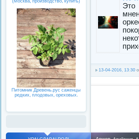
(Москва, производство, купить)
Это 
мне
орк
пок
нек
прих
13-04-2016, 13:30
о
Питомник Древень.рус саженцы
редких, плодовых, ореховых.
Ариев