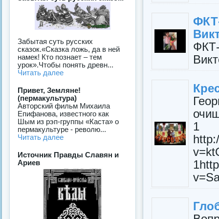
ФКТ
Вик
Забытая суть русских
ФКТ
сказок.«Сказка ложь, да в ней
Викт
намек! Кто познает – тем
урок».Чтобы понять древн...
Читать далее
Кре
Привет, Земляне!
(пермакультура)
Гео
Авторский фильм Михаила
очищ
Епифанова, известного как
Шым из рэп-группы «Каста» о
1 
пермакультуре - револю...
http
Читать далее
v=
Источник Правды Славян и
1htt
Ариев
v=Sa
Гло
Вопр