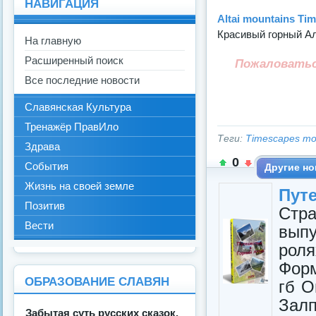
НАВИГАЦИЯ
Altai mountains Tim
Красивый горный Ал
На главную
Расширенный поиск
Пожаловать
Все последние новости
Славянская Культура
Тренажёр ПравИло
Теги:
Timescapes mou
Здрава
0
События
Другие но
Жизнь на своей земле
Пут
Позитив
Стр
Вести
вып
рол
Форм
ОБРАЗОВАНИЕ СЛАВЯН
гб О
Залп
Забытая суть русских сказок.