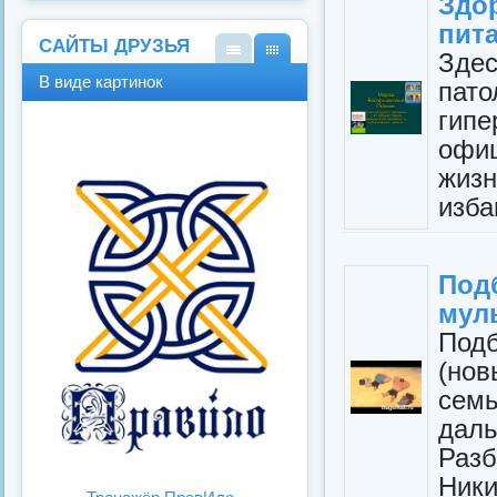
Здо
пита
САЙТЫ ДРУЗЬЯ
Зде
В
В
В виде картинок
пато
виде
виде
спис
карт
гип
ка
инок
офи
жиз
изба
По
мул
Подб
(нов
семь
дал
Раз
Ники