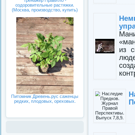
Тренажёр ПравИло -
оздоровительные растяжки.
(Москва, производство, купить)
Нем
упр
Ман
«ма
из 
люд
соз
конт
Н
Питомник Древень.рус саженцы
П
редких, плодовых, ореховых.