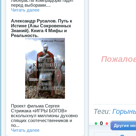
Либерасты компрадоры гадят
перед выборами....
Читать далее
Александр Русалов. Путь к
Истине (Азы Сокровенных
Знаний). Книга 4 Мифы и
Реальность.
Пожало
Проект фильма Сергея
Теги:
Горыны
Стрижака «ИГРЫ БОГОВ»
всколыхнул миллионы духовно
спящих соотечественников и
0
по...
Другие но
Читать далее