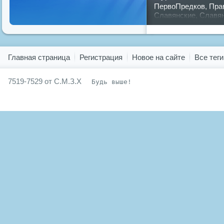
ПервоПредков
,
Пра
Славянские
,
Славя
славян
русский
,
Показать все теги
Главная страница
Регистрация
Новое на сайте
Все теги
7519-7529 от С.М.З.Х
Будь выше!