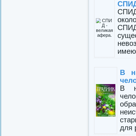
СПИД
СПИД
окол
СПИД
суще
нево
имею
В н
чел
В н
чел
обр
неис
стар
для 