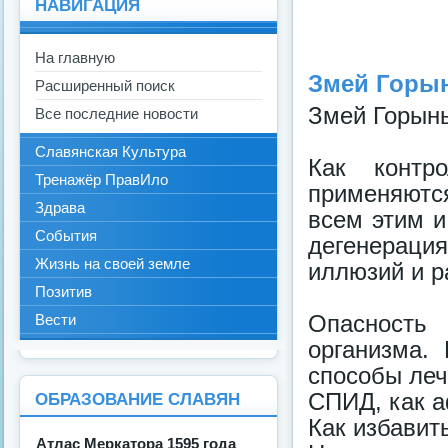
НАВИГАЦИЯ
На главную
Змей Горын
Расширенный поиск
Змей Горын
Все последние новости
Славянская Культура
Как контр
Тренажёр ПравИло
применяютс
Здрава
всем этим и
События
дегенераци
Жизнь на своей земле
иллюзий и р
Позитив
Опасность
Вести
организма.
способы леч
СПИД, как а
ОБРАЗОВАНИЕ СЛАВЯН
Как избавить
Атлас Меркатора 1595 года