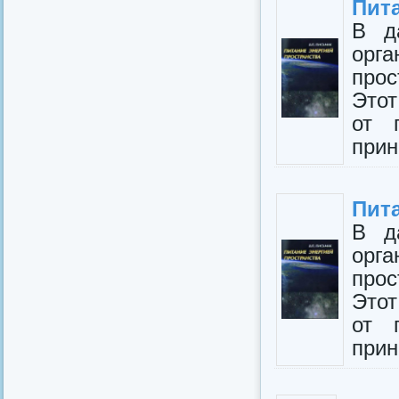
Пит
В д
орга
прос
Этот
от 
прин
Пит
В д
орга
прос
Этот
от 
прин