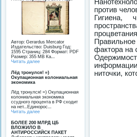
Нанотехноло
против чело
Гигиена, 
пространст
процветания
Правильное
Автор: Gerardus Mercator
Издательство: Duisburg Год:
фактора на 
1595 Страниц: 284 Формат: PDF
Одержимос
Размер: 355 MB Ка...
Читать далее
информации
ниточки, ко
Лёд тронулся! =)
Окупационная колониальная
экономика
Лёд тронулся! =) Окупационная
колониальная экономика
ссудного процента в РФ сходит
на нет...Единорос...
Читать далее
БОЛЕЕ 200 МЛРД ЦБ
ВЛОЖИЛО В
АНТИРОССИЙСК ПАКЕТ