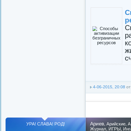
С
р
С
р
к
ж
с
4-06-2015, 20:08
о
Ариев
УРА! СЛАВА! РОД!
,
Арийские
,
А
Журнал
,
ИГРЫ
,
Инг