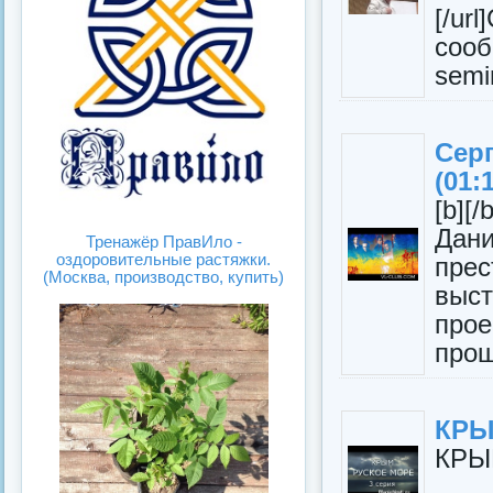
[/u
сооб
semi
Сер
(01:
[b]
Дан
Тренажёр ПравИло -
оздоровительные растяжки.
пре
(Москва, производство, купить)
выс
прое
прош
КРЫ
КРЫМ