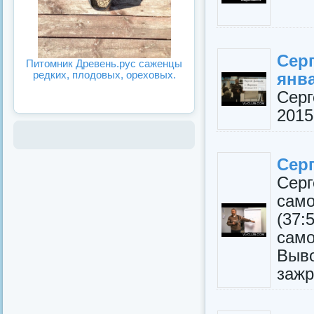
Сер
Питомник Древень.рус саженцы
редких, плодовых, ореховых.
янва
Серг
2015
Сер
Сер
сам
(37:
сам
Выв
зажр