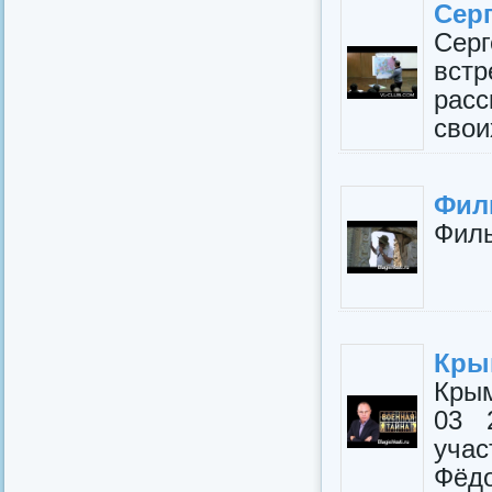
Серг
Сер
вст
расс
свои
Филь
Филь
Кры
Кры
03 
учас
Фёд