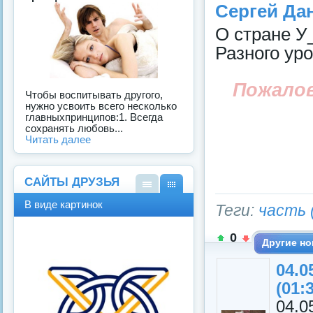
Сергей Дан
О стране У_
Разного ур
Пожало
Чтобы воспитывать другого,
нужно усвоить всего несколько
главныхпринципов:1. Всегда
сохранять любовь...
Читать далее
САЙТЫ ДРУЗЬЯ
В
В
В виде картинок
Теги:
часть 
виде
виде
спис
карт
ка
инок
0
Другие но
04.
(01:
04.