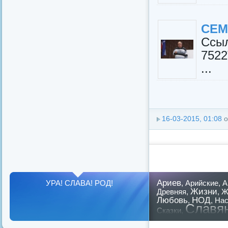
СЕМ
Ссы
7522
...
16-03-2015, 01:08
о
Ариев
УРА! СЛАВА! РОД!
,
Арийские
,
А
Жизни
Древняя
,
,
Ж
Любовь
НОД
,
,
Нас
Славя
Сказки
,
предков
,
путин
,
ру