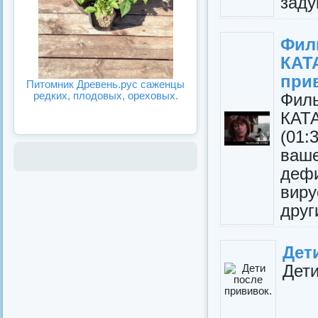
заду
Фи
КАТ
прив
Питомник Древень.рус саженцы
редких, плодовых, ореховых.
Фи
КА
(01
ваш
деф
вир
други
Дет
Дети