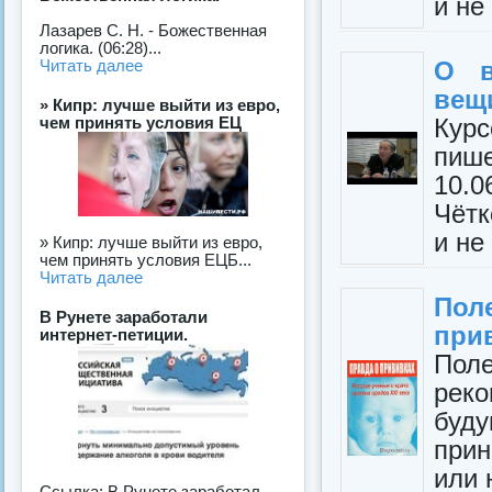
и не
Лазарев С. Н. - Божественная
логика. (06:28)...
О в
Читать далее
вещ
» Кипр: лучше выйти из евро,
Ку
чем принять условия ЕЦ
пиш
10.0
Чётк
и не
» Кипр: лучше выйти из евро,
чем принять условия ЕЦБ...
Читать далее
Пол
В Рунете заработали
при
интернет-петиции.
Пол
рек
буд
при
или 
Ссылка: В Рунете заработал