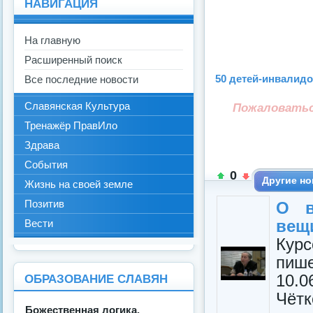
НАВИГАЦИЯ
На главную
Расширенный поиск
50 детей-инвалидо
Все последние новости
Славянская Культура
Пожаловать
Тренажёр ПравИло
Здрава
События
0
Другие но
Жизнь на своей земле
Позитив
О в
вещ
Вести
Ку
пиш
10.0
ОБРАЗОВАНИЕ СЛАВЯН
Чётк
Божественная логика.