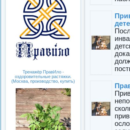
При
дете
Пос
инв
дет
дока
дол
пост
Тренажёр ПравИло -
оздоровительные растяжки.
(Москва, производство, купить)
Пра
Прив
неп
ско
при
осл