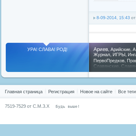
8-09-2014, 15:43
о
Ариев
УРА! СЛАВА! РОД!
,
Арийские
,
А
Журнал
,
ИГРЫ
,
Инг
ПервоПредков
,
Пра
Славянские
,
Славя
славян
русский
,
Показать все теги
Главная страница
Регистрация
Новое на сайте
Все теги
7519-7529 от С.М.З.Х
Будь выше!