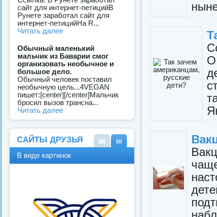
ныне
сайт для интернет-петицийВ
Рунете заработал сайт для
интернет-петицийНа R...
Читать далее
Т
С
Обычный маленький
мальчик из Баварии смог
О
организовать необычное и
д
большое дело.
Обычный человек поставил
с
необычную цель...4VEGAN
пишет:[center][/center]Мальчик
т
бросил вызов трансна...
Я
Читать далее
Вак
САЙТЫ ДРУЗЬЯ
Вак
В
В
В виде картинок
виде
виде
чащ
спис
карт
нас
ка
инок
дет
под
набл