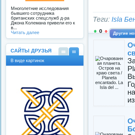
Многолетние исследования
бывшего сотрудника
Теги:
Isla Б
британских спецслужб д-ра
Джона Колемана привели его к
в...
0
Читать далее
Другие но
О
САЙТЫ ДРУЗЬЯ
св
В
В
За
В виде картинок
виде
виде
Pl
спис
карт
ка
инок
В
Г
на
из
О
Бо