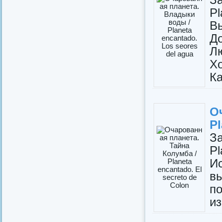
P
В
Д
Л
Х
Ка
О
Pl
З
Pl
И
вы
п
из