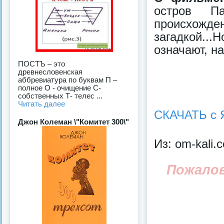
остров Па
происхожде
загадкой..
означают, н
ПОСТЪ – это
древнесловенская
аббревиатура по буквам П –
полное О - очищение С-
собственных Т- телес ...
Читать далее
СКАЧАТЬ с 
Джон Колеман \"Комитет 300\"
Из: om-kali.
Пожало