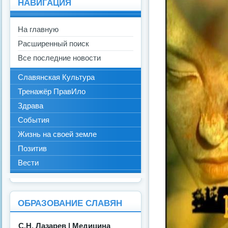
НАВИГАЦИЯ
На главную
Расширенный поиск
Все последние новости
Славянская Культура
Тренажёр ПравИло
Здрава
События
Жизнь на своей земле
Позитив
Вести
ОБРАЗОВАНИЕ СЛАВЯН
С.Н. Лазарев | Медицина