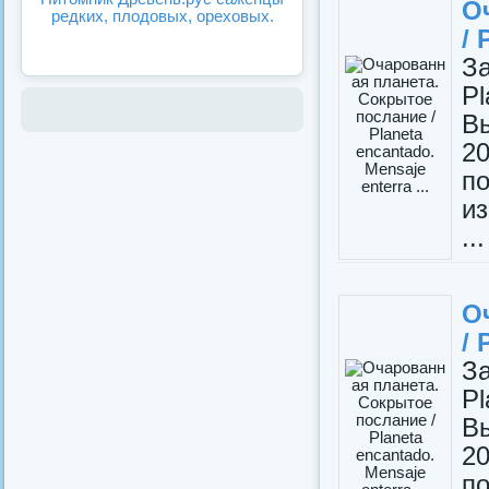
О
редких, плодовых, ореховых.
/ 
З
P
В
2
п
и
...
О
/ 
З
P
В
2
п