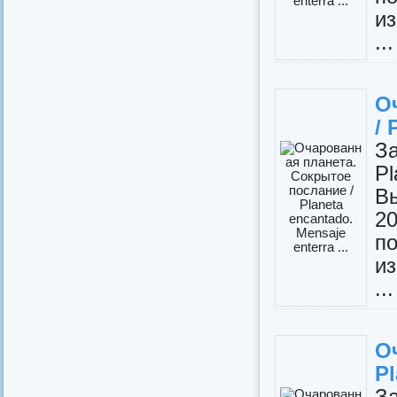
и
...
О
/ 
З
P
В
2
п
и
...
О
Pl
З