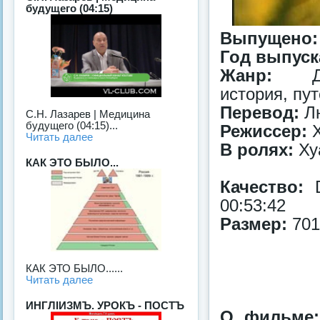
будущего (04:15)
Выпущено:
Год выпуск
Жанр:
Доку
история, пу
Перевод:
Лю
С.Н. Лазарев | Медицина
будущего (04:15)...
Режиссер:
Х
Читать далее
В ролях:
Ху
КАК ЭТО БЫЛО...
Качество:
D
00:53:42
Размер:
701
КАК ЭТО БЫЛО......
Читать далее
ИНГЛIИЗМЪ. УРОКЪ - ПОСТЪ
О фильме: