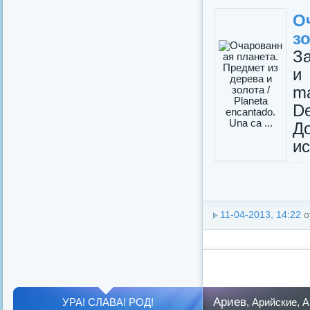
О
зо
З
и
m
D
Д
ис
11-04-2013, 14:22
о
Ариев
УРА! СЛАВА! РОД!
,
Арийские
,
А