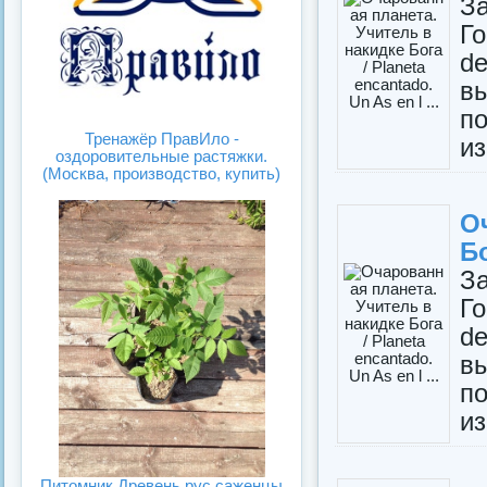
З
Го
d
вы
п
Тренажёр ПравИло -
из
оздоровительные растяжки.
(Москва, производство, купить)
О
Бо
З
Го
d
вы
п
из
Питомник Древень.рус саженцы