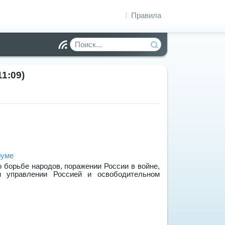
Правила
Чт
ен
ие
1:09)
R
S
S
о борьбе народов, поражении России в войне,
м управлении Россией и освободительном