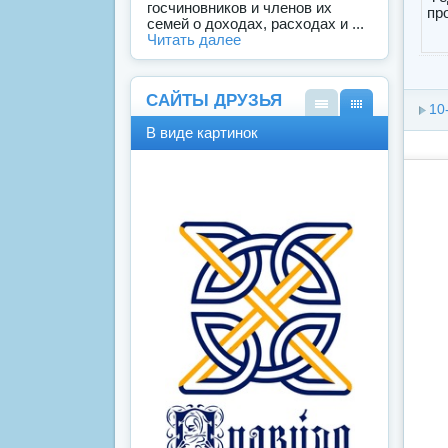
госчиновников и членов их
семей о доходах, расходах и ...
Читать далее
САЙТЫ ДРУЗЬЯ
10
В
В
В виде картинок
виде
виде
спис
карт
ка
инок