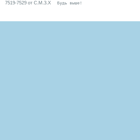
7519-7529 от С.М.З.Х
Будь выше!