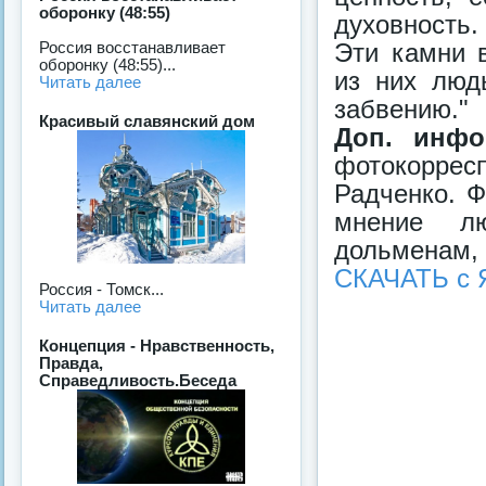
оборонку (48:55)
духовность.
Эти камни 
Росcия восстанавливает
оборонку (48:55)...
из них люд
Читать далее
забвению."
Красивый славянский дом
Доп. инфо
фотокорре
Радченко. Ф
мнение л
дольменам, 
СКАЧАТЬ с 
Россия - Томск...
Читать далее
Концепция - Нравственность,
Правда,
Справедливость.Беседа