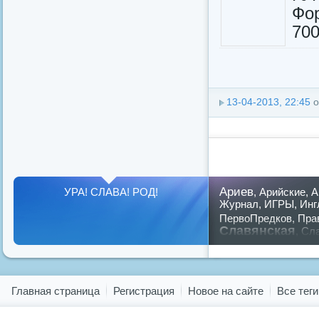
Фо
700
13-04-2013, 22:45
о
Ариев
УРА! СЛАВА! РОД!
,
Арийские
,
А
Журнал
,
ИГРЫ
,
Инг
ПервоПредков
,
Пра
Славянская
,
Сла
предков
,
путин
,
ру
Показать все теги
Главная страница
Регистрация
Новое на сайте
Все теги