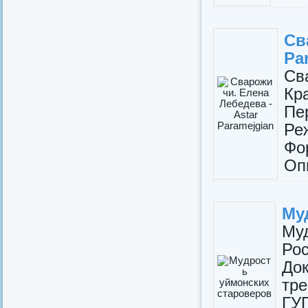
Св
Pa
Св
Кр
Пе
Ре
Фо
Опи
Му
Му
Ро
До
тре
ГУ