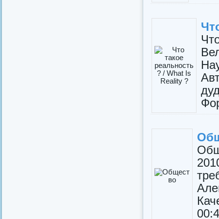
Что
Что
Ве
Н
Ав
ду
Фор
Общ
Общ
201
тре
Але
Кач
00:4