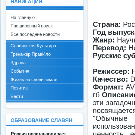
НАВИГАЦИЯ
На главную
Страна:
Рос
Расширенный поиск
Год выпуск
Все последние новости
Жанр:
Науч
Славянская Культура
Перевод:
Не
Русские су
Тренажёр ПравИло
Здрава
Режиссер:
Н
События
Качество:
D
Жизнь на своей земле
Формат:
AV
Позитив
гб
Описани
Вести
эти загадоч
посвящается
"Обычны
ОБРАЗОВАНИЕ СЛАВЯН
использова
ценность, 
Росcия восстанавливает