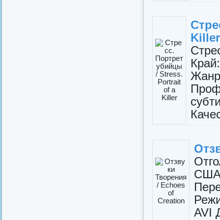
Стре
Killer
Стрес
Край:
Жан
Проф
суб
Качес
Отзв
Отго
США
Пере
Режи
AVI 