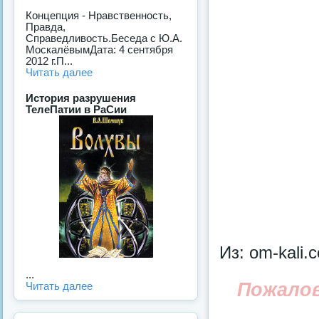
Концепция - Нравственность,
Правда,
Справедливость.Беседа с Ю.А.
МоскалёвымДата: 4 сентября
2012 г.П...
Читать далее
История разрушения
ТелеПатии в РаСии
Из: om-kali.
...
Пожало
Читать далее