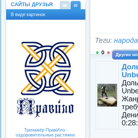
САЙТЫ ДРУЗЬЯ
В
В
В виде картинок
виде
виде
спис
карт
ка
инок
Теги:
народа
0
Другие но
Дол
Unbe
Дол
Unbe
Жан
треб
Ден
0:28
Тренажёр ПравИло -
оздоровительные растяжки.