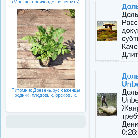
(Москва, производство, купить)
Доль
Дол
Рос
доку
суб
Кач
Длит
Дол
Unbe
Питомник Древень.рус саженцы
Дол
редких, плодовых, ореховых.
Unbe
Жан
треб
Ден
0:28