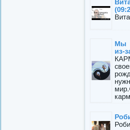
Вит
(09:
Вита
Мы 
из-
КАР
сво
рожд
нуж
мир
карм
Роби
Роби