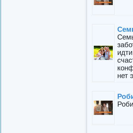
Семь
Сем
забо
идт
счас
кон
нет 
Роб
Роби