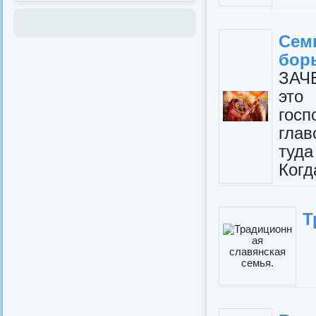
Сем
борь
ЗАЧ
это
госп
глав
туда
Когд
Т