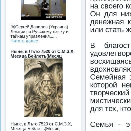
на своего к
Он для ни
денежная к
[b]Сергей Данилов (Украина)
или стать 
Лекции по Русскому языку и
тайнам управления......
Читать далее
В благос
Ныне, в Лъто 7520 от С.М.З.Х,
удовлетв
Месяца Бейлетъ(Месяц
восхищаяс
вдохновляю
Семейная 
которой не
творческ
мистически
для тех, кт
Семья - э
Ныне, в Лъто 7520 от С.М.З.Х,
Месяца Бейлетъ(Месяц