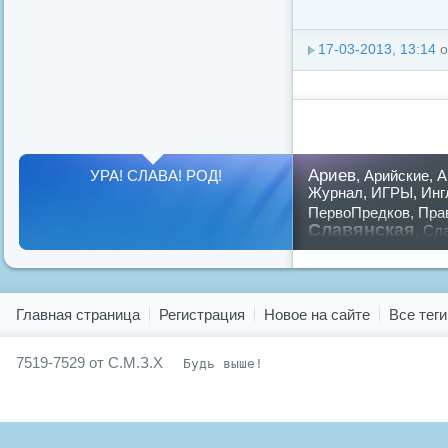
17-03-2013, 13:14
о
Ариев
УРА! СЛАВА! РОД!
,
Арийские
,
А
Журнал
,
ИГРЫ
,
Инг
ПервоПредков
,
Пра
Славянская
,
Сла
славян
русский
,
Показать все теги
Главная страница
Регистрация
Новое на сайте
Все теги
7519-7529 от С.М.З.Х
Будь выше!