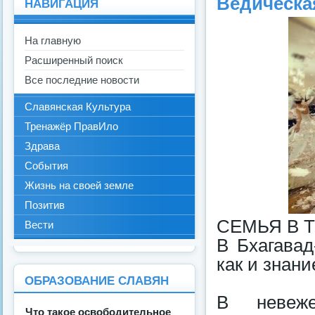
Ведическа
НАВИГАЦИЯ
На главную
Расширенный поиск
Все последние новости
Славянская Культура
Тренажёр ПравИло
Здрава
События
Жизнь на своей земле
Позитив
СЕМЬЯ В 
Вести
В Бхагавад
как и знан
ОБРАЗОВАНИЕ СЛАВЯН
В невеже
Что такое освободительное