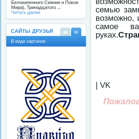
возможност
Белокипенного Сияния и Покоя
Мира), Тринадцатого ...
семью замк
Читать далее
возможно, 
самое в
САЙТЫ ДРУЗЬЯ
руках.
Стра
В
В
В виде картинок
виде
виде
спис
карт
ка
инок
| VK
Пожало