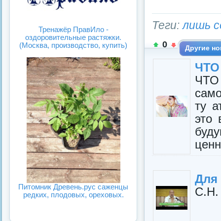
Теги:
лишь с
Тренажёр ПравИло -
оздоровительные растяжки.
0
(Москва, производство, купить)
Другие но
ЧТО
ЧТО
само
ту а
это 
буду
ценн
Для 
Питомник Древень.рус саженцы
С.Н.
редких, плодовых, ореховых.