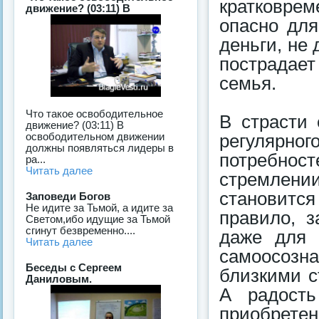
кратковре
движение? (03:11) В
опасно для
деньги, не
пострадает
семья.
Что такое освободительное
В страсти 
движение? (03:11) В
освободительном движении
регулярн
должны появляться лидеры в
потребност
ра...
Читать далее
стремлении
становится
Заповеди Богов
Не идите за Тьмой, а идите за
правило, з
Светом,ибо идущие за Тьмой
сгинут безвременно....
даже для 
Читать далее
самоосозн
Беседы с Сергеем
близкими с
Даниловым.
А радость
приобретен