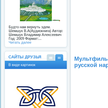
Будто нам вернуть эдем.
Шемшук В.А(Аудиокнига) Автор:
Шемшук Владимир Алексеевич
Год: 2009 Формат:...
Читать далее
САЙТЫ ДРУЗЬЯ
Мультфиль
В
В
русской нар
В виде картинок
виде
виде
спис
карт
ка
инок