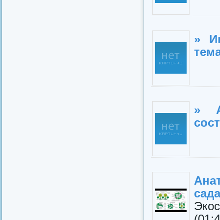
» И
тем
» А
сос
Ана
сада
Эко
(01: