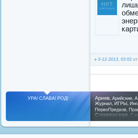
лиш
обм
энер
карт
3-12-2013, 03:02
о
Ариев
УРА! СЛАВА! РОД!
,
Арийские
,
А
Журнал
,
ИГРЫ
,
Инг
ПервоПредков
,
Пра
Славянская
,
Сла
славян
русский
,
Показать все теги