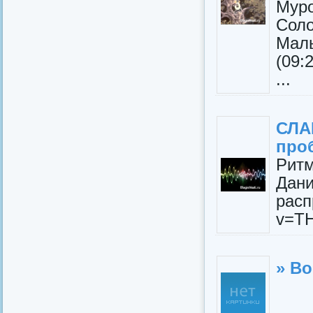
Мур
Сол
Ма
(09:
...
СЛА
про
Рит
Дани
расп
v=T
» В