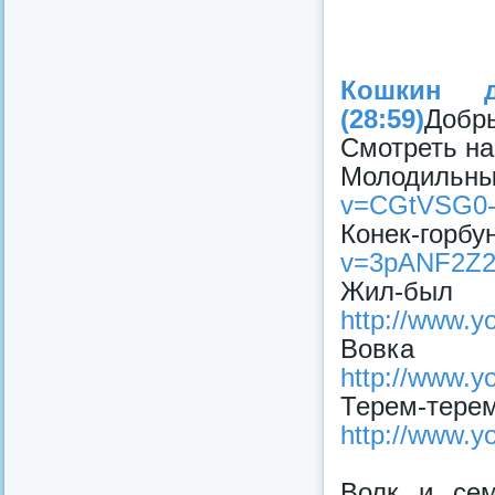
Кошкин 
(28:59)
Добры
Смотреть на
Молодиль
v=CGtVSG0
Конек-гор
v=3pANF2Z
Жил-б
http://www.
Вовка 
http://www.
Терем-
http://www.
Волк и се