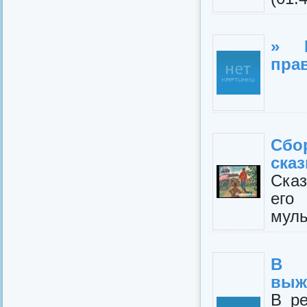
» 
пра
Сбо
сказ
Сказ
его
муль
В р
выж
В ре