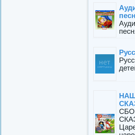
Ауд
песн
Ауд
песн
Русс
Рус
дете
НА
СКА
СБ
СКАЗ
Царе
нар