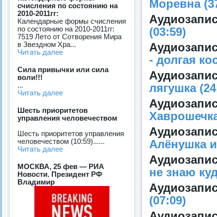
Моревна (37
счисления по состоянию на
2010-2011гг:
Аудиозапи
Календарные формы счисления
по состоянию на 2010-2011гг:
(03:59)
7519 Лето от Сотворения Мира
в Звездном Хра...
Аудиозапи
Читать далее
- долгая ко
Сила привычки или сила
Аудиозапи
воли!!!
...
лягушка (24
Читать далее
Аудиозап
Шесть приоритетов
Хаврошечка 
управления человечеством
Аудиозапи
Шесть приоритетов управления
человечеством (10:59)......
Алёнушка и
Читать далее
Аудиозапи
МОСКВА, 25 фев — РИА
не знаю куд
Новости. Президент РФ
Владимир
Аудиозапи
(07:09)
Аудиозапи