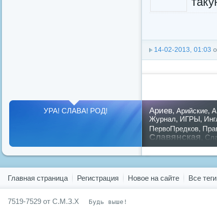
таку
14-02-2013, 01:03
о
Ариев
УРА! СЛАВА! РОД!
,
Арийские
,
А
Журнал
,
ИГРЫ
,
Инг
ПервоПредков
,
Пра
Славянская
,
Сла
предков
,
путин
,
ру
Показать все теги
Главная страница
Регистрация
Новое на сайте
Все теги
7519-7529 от С.М.З.Х
Будь выше!