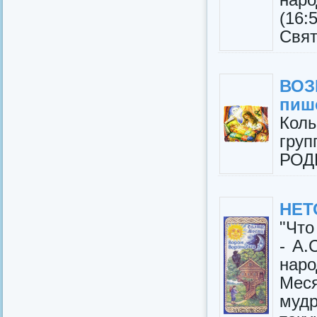
(16:
Свят
ВО
пиш
Кол
гру
РОД
НЕТ
"Что
- А.
нар
Мес
мудр