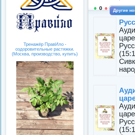
0
Другие но
Русс
Ауди
цар
Рус
Тренажёр ПравИло -
оздоровительные растяжки.
(15:
(Москва, производство, купить)
Сив
наро
Ауди
цар
Ауди
цар
Рус
(15: