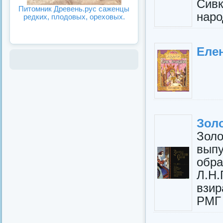
Сив
Питомник Древень.рус саженцы
наро
редких, плодовых, ореховых.
Елен
Золо
Золо
вып
обр
Л.Н.
взир
РМГ 