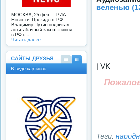
веленью (13
МОСКВА, 25 фев — РИА
Новости. Президент РФ
Владимир Путин подписал
антитабачный закон: с июня
в РФ н...
Читать далее
САЙТЫ ДРУЗЬЯ
| VK
В
В
В виде картинок
виде
виде
спис
карт
Пожало
ка
инок
Теги:
народн