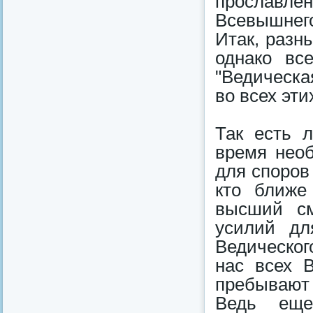
прославле
Всевышнег
Итак, разн
однако вс
"Ведическа
во всех эти
Так есть 
время необ
для споров
кто ближе
высший см
усилий дл
Ведического
нас всех 
пребывают
Ведь еще