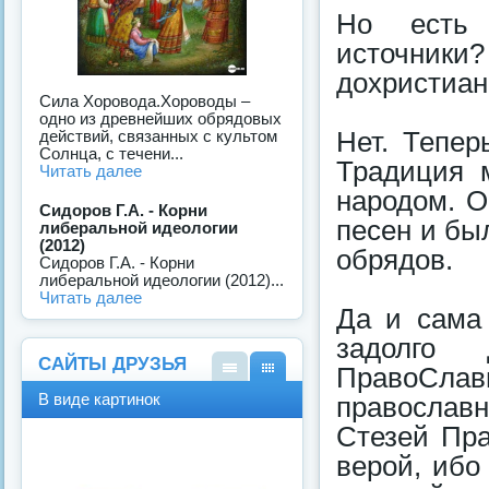
Но есть 
источники
дохристиан
Сила Хоровода.Хороводы –
одно из древнейших обрядовых
Нет. Тепер
действий, связанных с культом
Солнца, с течени...
Традиция 
Читать далее
народом. О
Сидоров Г.А. - Корни
песен и бы
либеральной идеологии
(2012)
обрядов.
Сидоров Г.А. - Корни
либеральной идеологии (2012)...
Читать далее
Да и сама 
задолго
САЙТЫ ДРУЗЬЯ
ПравоСл
В
В
В виде картинок
православ
виде
виде
спис
карт
Стезей Пра
ка
инок
верой, ибо