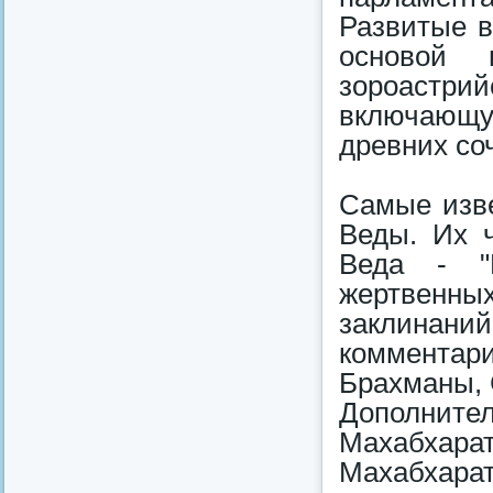
Развитые в
основой 
зороастр
включающ
древних со
Самые изве
Веды. Их ч
Веда - "
жертвенн
заклинан
комментари
Брахманы, 
Дополнител
Махабхарат
Махабхарат