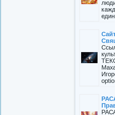
люд
каж
един
Сай
Свя
Ссы
кул
ТЕК
Мах
Игор
opti
РАС
Пра
РАС