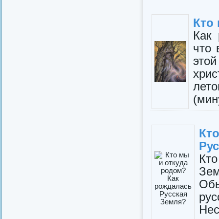
Кто
Как
что 
этой
хри
лет
(мин
Кт
Рус
Кто
Зем
Обы
ру
Нес