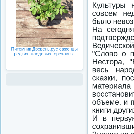
Культуры 
совсем не
было невоз
На сегодн
подтвержд
Ведической
Питомник Древень.рус саженцы
"Слово о п
редких, плодовых, ореховых.
Нестора, "
весь наро
сказки, по
материала 
восстанови
объеме, и 
книги други
И в перву
сохранивш