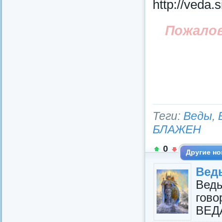
http://veda.
Пожало
Теги:
Веды
,
БЛАЖЕН
0
Другие но
Вед
Вед
гов
ВЕД