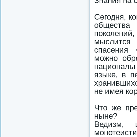
Знания на 
Сегодня, к
общества
поколений
мыслится 
спасения 
можно обр
национальн
языке, в п
хранившихс
не имея ко
Что же пре
ныне?
Ведизм, 
монотеист