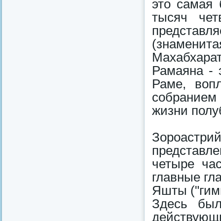
это самая
тысяч чет
представ
(знаменита
Махабхарат
Рамаяна - 
Раме, воп
собранием
жизни полу
Зороастр
представле
четыре час
главные гла
Яшты ("гим
Здесь был
действующ