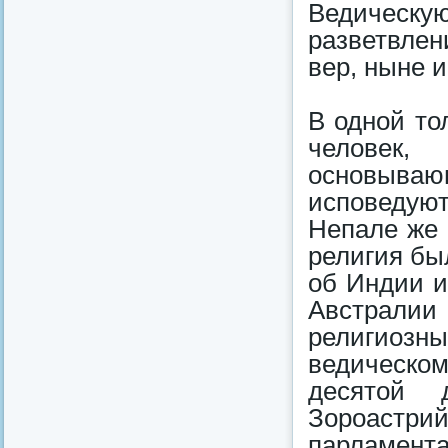
Ведичес
разветвле
вер, ныне 
В одной то
человек,
основыва
исповедую
Непале же 
религия бы
об Индии и
Австрали
религиоз
ведическо
десятой 
Зороастри
парламента