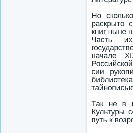
Но скольк
раскрыто 
книг ныне 
Часть их
государст
начале X
Российско
сии рукоп
библиоте
тайнописью
Так не в 
Культуры с
путь к воз