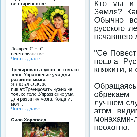
Кто мы и 
вегетарианстве.
Земля? Ка
Обычно вс
русского л
начавшего 
Лазарев С.Н. О
"Се Повест
вегетарианстве....
Читать далее
пошла Рус
княжити, и 
Тренировать нужно не только
тело. Упражнение ума для
развития мозга.
Обращаясь
Я ЛЮБЛЮ ЗОЖ
пишет:Тренировать нужно не
обрекаем 
только тело .Упражнение ума
для развития мозга. Когда мы
лучшем слу
мол...
Читать далее
этом види
монахами-л
Сила Хоровода.
неохотно.