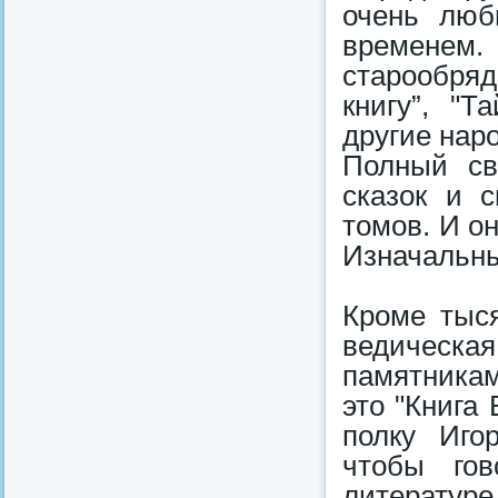
очень люб
времене
старообря
книгу”, "Т
другие нар
Полный св
сказок и с
томов. И о
Изначальны
Кроме тыся
ведическ
памятникам
это "Книга 
полку Иго
чтобы гов
литературе