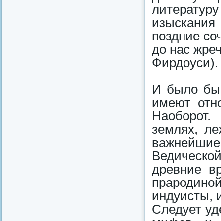
литературу
изыскания 
поздние со
до нас жре
Фирдоуси).
И было бы 
имеют отн
Наоборот. 
землях, л
важнейшие 
Ведическо
древние в
прародино
индуисты, 
Следует уд