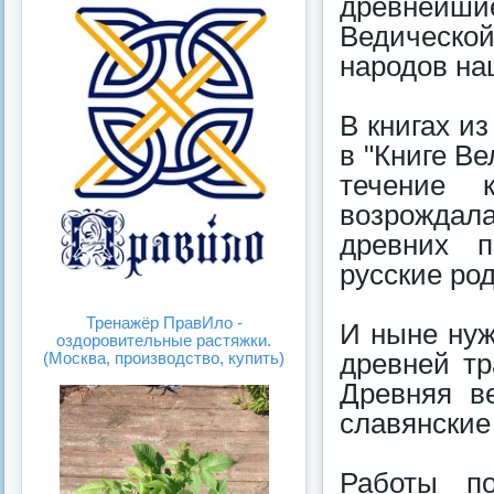
древнейши
Ведической
народов на
В книгах из
в "Книге Ве
течение 
возрождала
древних п
русские ро
Тренажёр ПравИло -
И ныне нуж
оздоровительные растяжки.
древней тр
(Москва, производство, купить)
Древняя в
славянские
Работы по