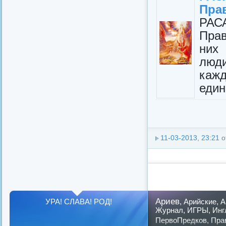
Пра
РАС
Прав
них
люд
каж
един
11-03-2013, 23:21
о
Ариев
УРА! СЛАВА! РОД!
,
Арийские
,
А
Журнал
,
ИГРЫ
,
Инг
ПервоПредков
,
Пра