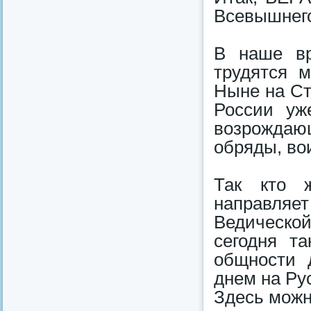
Всевышнег
В наше вр
трудятся м
Ныне на Ст
России уж
возрождаю
обряды, во
Так кто ж
направляе
Ведическо
сегодня т
общности 
днем на Ру
Здесь можн