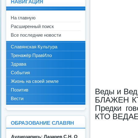
НАВИГАЦИЯ
На главную
Расширенный поиск
Все последние новости
Славянская Культура
Тренажёр ПравИло
Здрава
События
Жизнь на своей земле
Веды и Вед
Позитив
БЛАЖЕН КТ
Вести
Предки го
КТО ВЕДАЕ
ОБРАЗОВАНИЕ СЛАВЯН
Аудиозапись: Лазарев С.Н. О