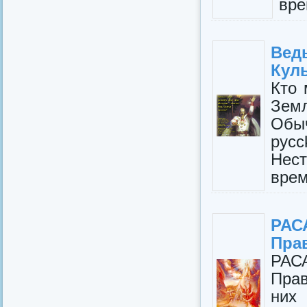
вре
Вед
Кул
Кто 
Земл
Обыч
рус
Нест
врeм
РАС
Пра
РАС
Прав
них