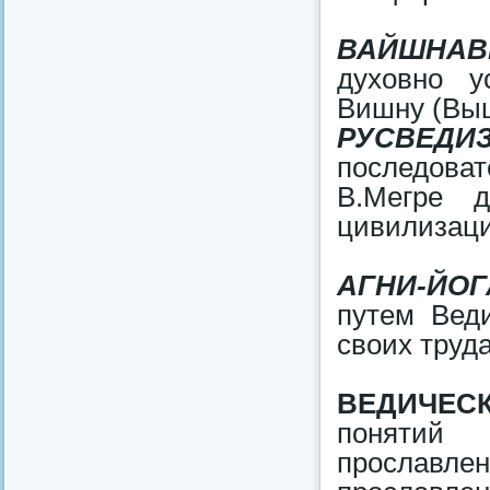
ВАЙШНАВ
духовно у
Вишну (Выш
РУСВЕ
последова
В.Мегре д
цивилизаци
АГНИ-ЙОГ
путем Веди
своих труда
ВЕДИЧЕС
понятий 
прославл