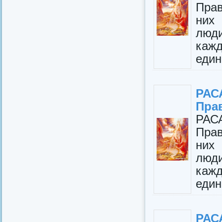
Прав
них
люд
каж
един
РАС
Пра
РАС
Прав
них
люд
каж
един
РАС