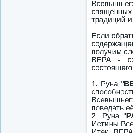
Всевышнег
священных 
традиций и
Если обрат
содержаще
получим сл
ВЕРА - со
состоящего 
1. Руна "
В
способнос
Всевышне
поведать е
2. Руна "
Р
Истины Вс
Итак, ВЕРА