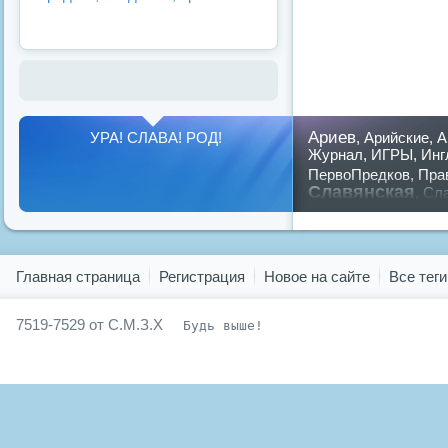
Ариев
УРА! СЛАВА! РОД!
,
Арийские
,
А
Журнал
,
ИГРЫ
,
Инг
ПервоПредков
,
Пра
Славянская
,
Сла
предков
,
путин
,
ру
Показать все теги
Главная страница
Регистрация
Новое на сайте
Все теги
7519-7529 от С.М.З.Х
Будь выше!