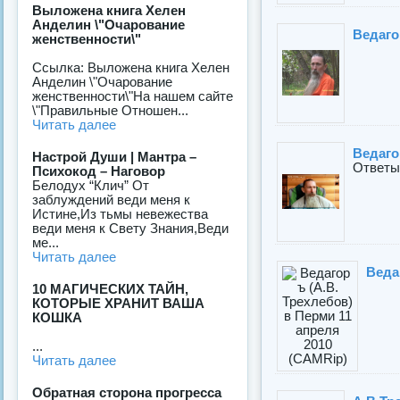
Выложена книга Хелен
Анделин \"Очарование
Ведаго
женственности\"
Ссылка: Выложена книга Хелен
Анделин \"Очарование
женственности\"На нашем сайте
\"Правильные Отношен...
Читать далее
Ведаго
Настрой Души | Мантра –
Ответы 
Психокод – Наговор
Белодух “Клич” От
заблуждений веди меня к
Истине,Из тьмы невежества
веди меня к Свету Знания,Веди
ме...
Читать далее
Веда
10 МАГИЧЕСКИХ ТАЙН,
КОТОРЫЕ ХРАНИТ ВАША
КОШКА
...
Читать далее
Обратная сторона прогресса