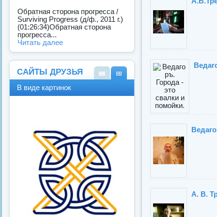
А.В.Тр
Обратная сторона прогресса /
Surviving Progress (д/ф., 2011 г.)
(01:26:34)Обратная сторона
прогресса...
Читать далее
Ведаго
САЙТЫ ДРУЗЬЯ
В
В
В виде картинок
виде
виде
спис
карт
ка
инок
Ведаго
А. В. 