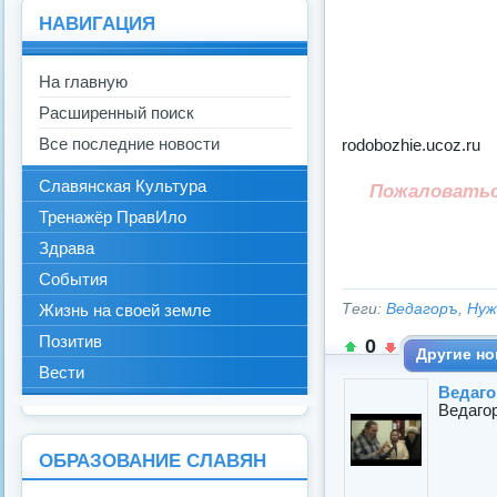
НАВИГАЦИЯ
На главную
Расширенный поиск
Все последние новости
rodobozhie.ucoz.ru
Славянская Культура
Пожаловать
Тренажёр ПравИло
Здрава
События
Теги:
Ведагоръ
,
Нуж
Жизнь на своей земле
Позитив
0
Другие но
Вести
Ведагор
Ведагор
ОБРАЗОВАНИЕ СЛАВЯН