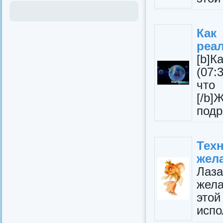
Ка
реал
[b]К
(07:
чтo 
[/b]
подр
Тех
жел
Лаз
жел
это
испо