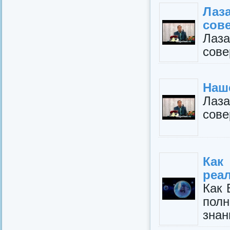
Лаз
сове
Лаз
сове
Наш
Лаз
сове
Ка
реа
Как 
пол
знан