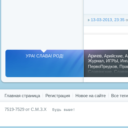
13-03-2013, 23:35
о
Ариев
УРА! СЛАВА! РОД!
,
Арийские
,
А
Журнал
,
ИГРЫ
,
Инг
ПервоПредков
,
Пра
Славянские
,
Славя
славян
русский
,
Показать все теги
Главная страница
Регистрация
Новое на сайте
Все теги
7519-7529 от С.М.З.Х
Будь выше!