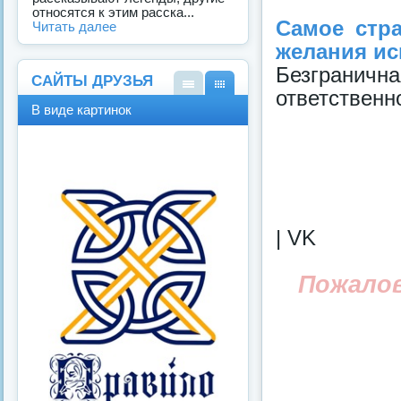
относятся к этим расска...
Самое стра
Читать далее
желания исп
Безграничн
САЙТЫ ДРУЗЬЯ
ответственно
В
В
В виде картинок
виде
виде
спис
карт
ка
инок
| VK
Пожало