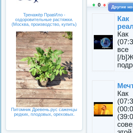
0
Другие но
Тренажёр ПравИло -
Ка
оздоровительные растяжки.
(Москва, производство, купить)
реа
Как
(07:
все
[/b]
подр
Мечт
Как
(07
(00
Питомник Древень.рус саженцы
редких, плодовых, ореховых.
(39:
сов
этой