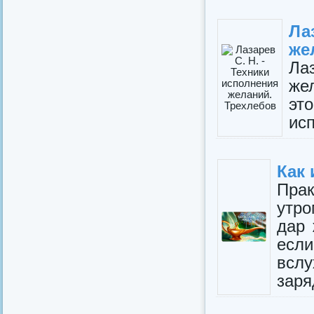
Ла
же
Ла
же
эт
исп
Как 
Пра
утр
дар
если
всл
заря