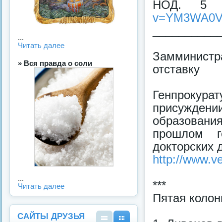
НОД. 5
v=YM3WA0V
__________
...
Читать далее
Замминист
» Вся правда о соли
отставку
Генпроку
присуждени
образовани
прошлом г
докторских 
http://www.v
...
***
Читать далее
Пятая колон
САЙТЫ ДРУЗЬЯ