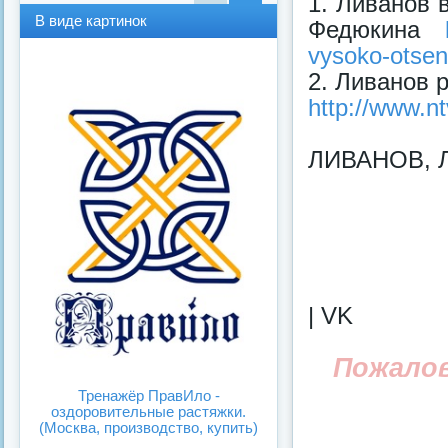
1. Ливанов 
В
В
В виде картинок
Федюкина
виде
виде
спис
карт
vysoko-otseni
ка
инок
2. Ливанов р
http://www.nt
ЛИВАНОВ, 
| VK
Пожало
Тренажёр ПравИло -
оздоровительные растяжки.
(Москва, производство, купить)