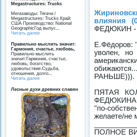
Megastructures: Trucks
Жириновск
Мегазаводы: Тягачи /
Megastructures: Trucks Край:
влияния (0
США Производство: National
ФЕДЮКИН -
GeographicГод выпус...
Читать далее
Е.Фёдоров: 
Правильно мыслить значит:
Гармония, счастье, любовь,
уволен, но
Правильно мыслить
значит:Гармония, счастье,
американ
любовь, богатство,
обижаются.
удовольствие.Судьба,
отношения, долго...
РАНЬШЕ))).
Читать далее
Лесные духи древних славян
ПЯТАЯ КО
ФЕДЮКИНА! 
"по-собств
желаете/не 
__________
ПОЛНОЕ ВИД