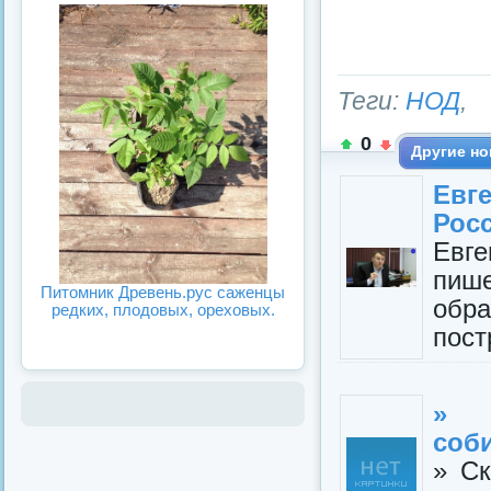
Теги:
НОД
,
0
Другие но
Евг
Рос
Евг
пи
Питомник Древень.рус саженцы
обр
редких, плодовых, ореховых.
пост
» С
соб
» Ск