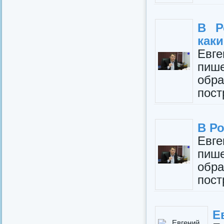
В Р
каки
Евг
пи
обр
пост
В Р
Евг
пи
обр
пост
Е