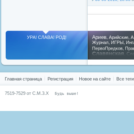
Ариев
УРА! СЛАВА! РОД!
,
Арийские
,
А
Журнал
,
ИГРЫ
,
Инг
ПервоПредков
,
Пра
Славянская
,
Сла
предков
,
путин
,
ру
Показать все теги
Главная страница
Регистрация
Новое на сайте
Все теги
7519-7529 от С.М.З.Х
Будь выше!