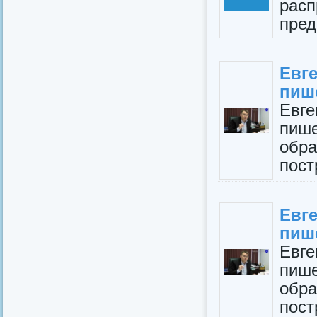
рас
пред
Евг
пиш
Евг
пи
обр
пост
Евг
пиш
Евг
пи
обр
пост