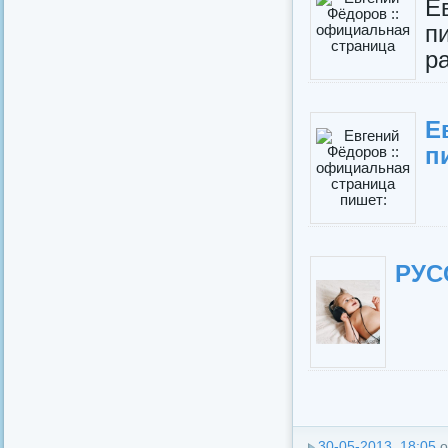
Е
п
р
Е
п
РУС
30-05-2013, 18:05
о