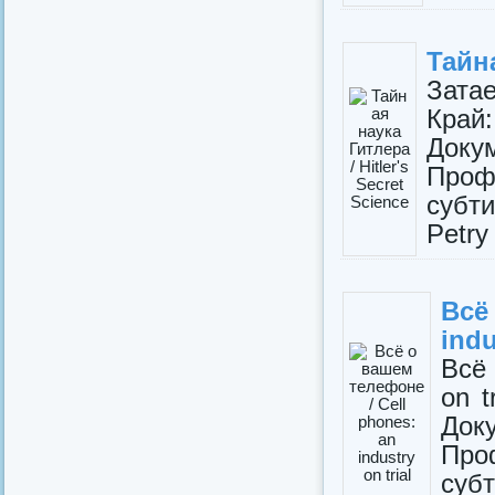
Тайна
Затае
Кра
Доку
Проф
субти
Petry
Всё
indu
Всё 
on t
До
Про
суб