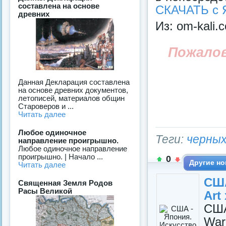
составлена на основе
СКАЧАТЬ с 
древних
Из: om-kali.
Пожало
Данная Декларация составлена
на основе древних документов,
летописей, материалов общин
Староверов и ...
Читать далее
Любое одиночное
Теги:
черных
направление проигрышно.
Любое одиночное направление
проигрышно. | Начало ...
0
Другие но
Читать далее
США
Священная Земля Родов
Расы Великой
Art
США
War