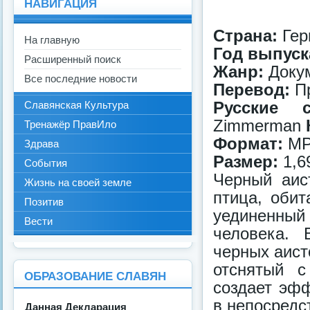
НАВИГАЦИЯ
Страна:
Гер
На главную
Год выпуск
Расширенный поиск
Жанр:
Докум
Все последние новости
Перевод:
Пр
Русские с
Славянская Культура
Zimmerman
Тренажёр ПравИло
Формат:
MP
Здрава
Размер:
1,6
События
Черный аис
Жизнь на своей земле
птица, оби
Позитив
уединенны
Вести
человека. 
черных аист
отснятый с
ОБРАЗОВАНИЕ СЛАВЯН
создает эфф
в непосредс
Данная Декларация