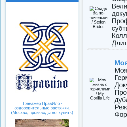
спис
карт
Вел
ка
инок
до
Проф
суб
Кол
Длит
Моя
Моя
Ге
Д
Про
ду
Тренажёр ПравИло -
Реж
оздоровительные растяжки.
(Москва, производство, купить)
Фор