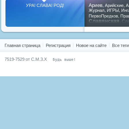
Ариев
УРА! СЛАВА! РОД!
,
Арийские
,
А
Журнал
,
ИГРЫ
,
Инг
ПервоПредков
,
Пра
Славянская
,
Сла
славян
русский
,
Показать все теги
Главная страница
Регистрация
Новое на сайте
Все теги
7519-7529 от С.М.З.Х
Будь выше!