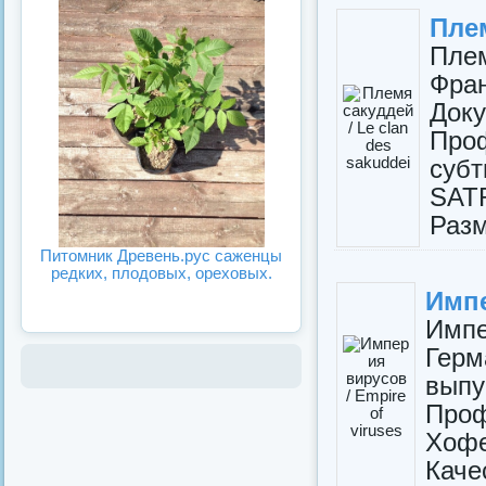
Плем
Плем
Фр
До
Проф
субт
SAT
Разм
Питомник Древень.рус саженцы
редких, плодовых, ореховых.
Импе
Импе
Гер
выпу
Проф
Хофе
Каче