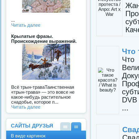
Жа
Про
суб
...
Читать далее
Кач
Крылатые фразы.
Происхождение выражений.
Что 
Что 
Вел
До
Проф
Всё трын-траваТаинственная
субт
«трын-трава» — это вовсе не
какое-нибудь растительное
DVB 
снадобье, которое п...
...
Читать далее
САЙТЫ ДРУЗЬЯ
Свад
В
В
В виде картинок
Сва
виде
виде