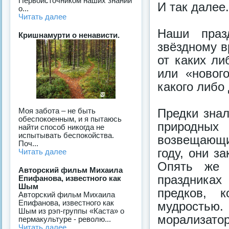
Первоисточником наших знаний
И так далее.
о...
Читать далее
Наши праз
Кришнамурти о ненависти.
звёздному в
от каких ли
или «новог
какого либо
Предки знал
Моя забота – не быть
обеспокоенным, и я пытаюсь
природных
найти способ никогда не
испытывать беспокойства.
возвещающи
Поч...
году, они з
Читать далее
Опять же 
Авторский фильм Михаила
праздника
Епифанова, известного как
Шым
предков, 
Авторский фильм Михаила
Епифанова, известного как
мудрость
Шым из рэп-группы «Каста» о
морализатор
пермакультуре - револю...
Читать далее