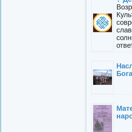
Возр
Кул
сов
слав
солн
отве
Нас
Бог
Мат
наро