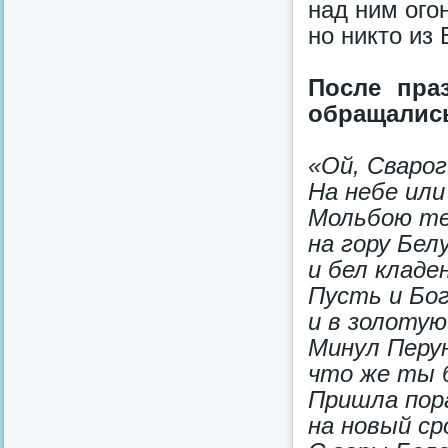
над ним огон
но никто из 
После пра
обращались
«Ой, Сварог
На небе или
Мольбою те
на гору Бел
и бел клад
Пусть и Бо
и в золотую
Минул Перун
что же ты 
Пришла пор
на новый ср