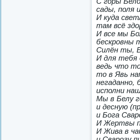
С горы Бело
сады, поля 
И куда свет
там всё зд
И все мы Бо
бескровны 
Силён ты, 
И для тебя
ведь что то
то в Явь на
негаданно,
исполни на
Мы в Белу г
и десную (п
и Бога Свар
И Жертвы п
И Жива в ч
и Сварогу п