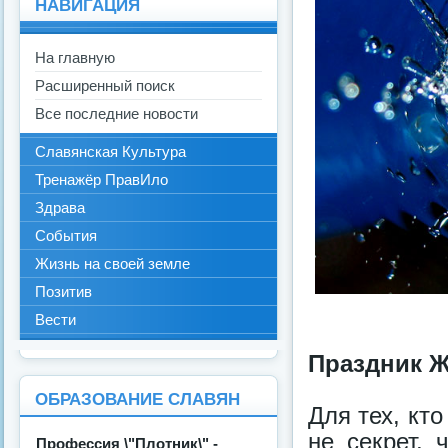
НАВИГАЦИЯ
На главную
Расширенный поиск
Все последние новости
Славянская Культура
Тренажёр ПравИло
Здрава
События
Жизнь на своей земле
Позитив
Вести
Праздник 
ОБРАЗОВАНИЕ СЛАВЯН
Для тех, кто
не секрет, 
Профессия \"Плотник\" -