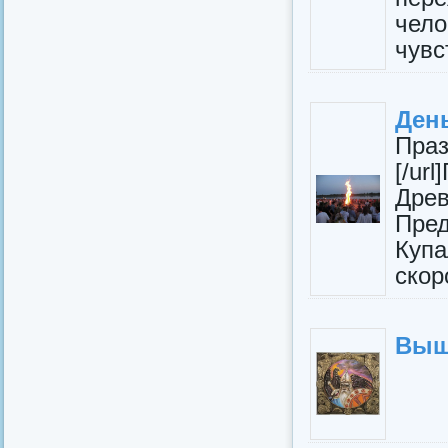
чел
чувс
День
Праз
[/ur
Дре
Пред
Купа
скор
Выш