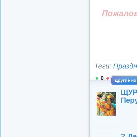
Пожало
Теги:
Праздн
0
Другие но
ЩУР
Пер
? Де