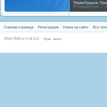
ПервоПредков
,
Пра
Славянская
,
Сла
славян
русский
,
Показать все теги
Главная страница
Регистрация
Новое на сайте
Все теги
7519-7529 от С.М.З.Х
Будь выше!