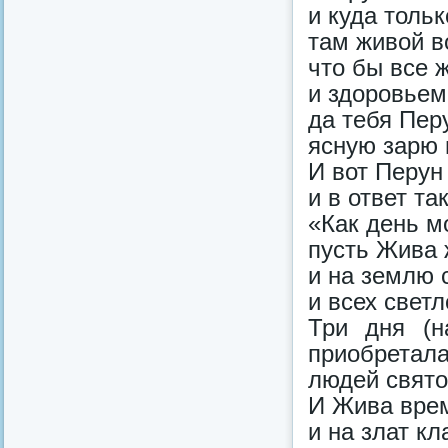
и куда толь
там живой в
что бы все 
и здоровьем
да тебя Пер
ясную зарю 
И вот Перун
и в ответ та
«Как день м
пусть Жива 
и на землю 
и всех светл
Три дня (н
приобретала
людей свято
И Жива врем
и на злат кл