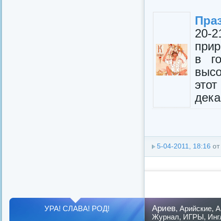
Пра
20-2
прир
в г
выс
это
дека
5-04-2011, 18:16
о
Ариев
УРА! СЛАВА! РОД!
,
Арийские
,
А
Журнал
,
ИГРЫ
,
Инг