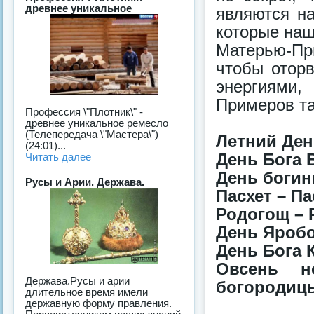
древнее уникальное
являются на
которые наш
Матерью-Пр
чтобы оторв
энергиями
Примеров та
Профессия \"Плотник\" -
древнее уникальное ремесло
(Телепередача \"Мастера\")
Летний Ден
(24:01)...
День Бога 
Читать далее
День богин
Русы и Арии. Держава.
Пасхет – Па
Родогощ – 
День Яробо
День Бога 
Овсень н
Держава.Русы и арии
богородиц
длительное время имели
державную форму правления.