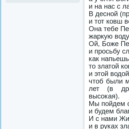
и на нас с л
В десной (пр
и тот ковш в
Она тебе Пе
жаркую воду
Ой, Боже Пе
и просьбу с
как напьешь
то златой к
и этой водой
чтоб были м
лет (в др
высокая).
Мы пойдем о
и будем бла
И с нами Жи
и в руках зл