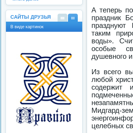
А теперь п
праздник Б
САЙТЫ ДРУЗЬЯ
празднуют 
В
В
В виде картинок
виде
виде
таким прир
спис
карт
воды». Счи
ка
инок
особые св
душевного и
Из всего в
любой христ
содержит и
подмеченн
незапамятн
Мидгард-з
энергоинфор
целебных св