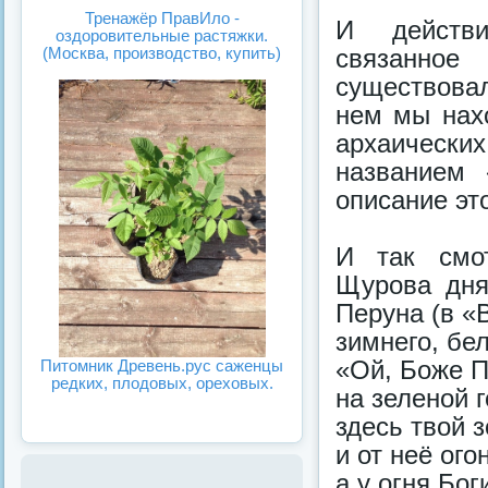
Тренажёр ПравИло -
И действи
оздоровительные растяжки.
связанное
(Москва, производство, купить)
существова
нем мы нах
архаическ
названием 
описание эт
И так смо
Щурова дня
Перуна (в «
зимнего, бе
«Ой, Боже П
Питомник Древень.рус саженцы
редких, плодовых, ореховых.
на зеленой г
здесь твой з
и от неё ого
а у огня Бо