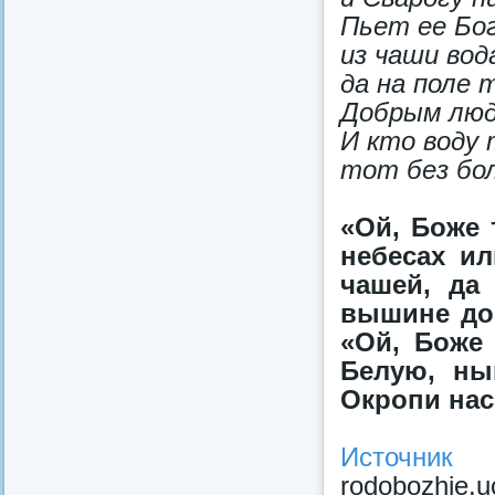
Пьет ее Бог
из чаши вод
да на поле 
Добрым люд
И кто воду 
тот без бол
«Ой, Боже 
небесах ил
чашей, да
вышине до 
«Ой, Боже 
Белую, ны
Окропи нас
Источник
rodobozhie.u