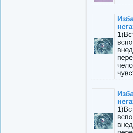
Изб
нега
1)В
всп
вне
пере
чел
чувс
Изб
нега
1)В
всп
вне
пере