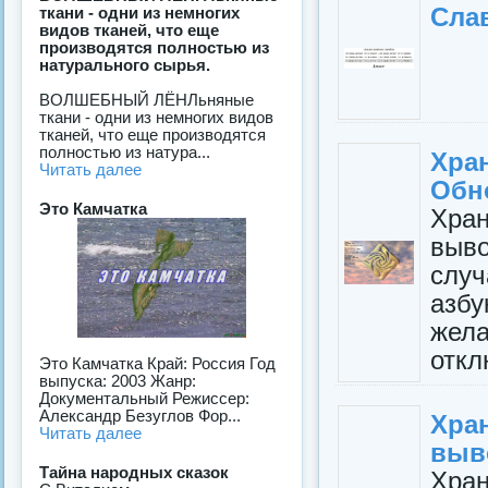
Сла
ткани - одни из немногих
видов тканей, что еще
производятся полностью из
натурального сырья.
ВОЛШЕБНЫЙ ЛЁНЛьняные
ткани - одни из немногих видов
тканей, что еще производятся
полностью из натура...
Хра
Читать далее
Обно
Это Камчатка
Хра
выв
слу
азб
жел
откл
Это Камчатка Край: Россия Год
выпуска: 2003 Жанр:
Документальный Режиссер:
Александр Безуглов Фор...
Хра
Читать далее
выв
Тайна народных сказок
Хра