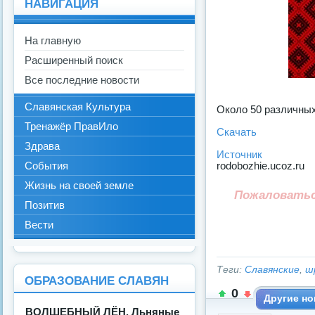
НАВИГАЦИЯ
На главную
Расширенный поиск
Все последние новости
Славянская Культура
Около 50 различны
Тренажёр ПравИло
Скачать
Здрава
Источник
rodobozhie.ucoz.ru
События
Жизнь на своей земле
Пожаловать
Позитив
Вести
Теги:
Славянские
,
ш
ОБРАЗОВАНИЕ СЛАВЯН
0
Другие но
ВОЛШЕБНЫЙ ЛЁН. Льняные