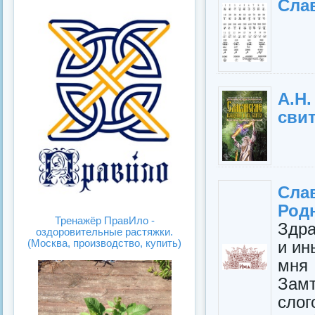
Сла
А.Н
сви
Сла
Род
Тренажёр ПравИло -
Здра
оздоровительные растяжки.
(Москва, производство, купить)
и ин
мня
Зам
слог