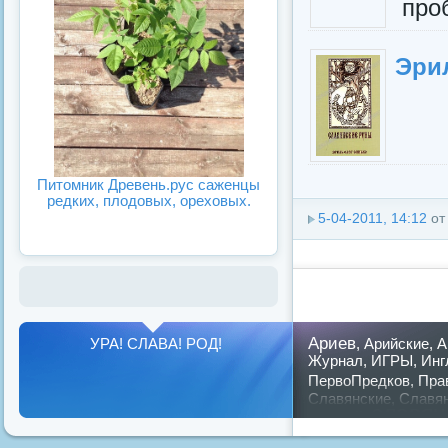
проб
Эри
Питомник Древень.рус саженцы
редких, плодовых, ореховых.
5-04-2011, 14:12
о
Ариев
УРА! СЛАВА! РОД!
,
Арийские
,
А
Журнал
,
ИГРЫ
,
Инг
ПервоПредков
,
Пра
Славянские
,
Славя
славян
русский
,