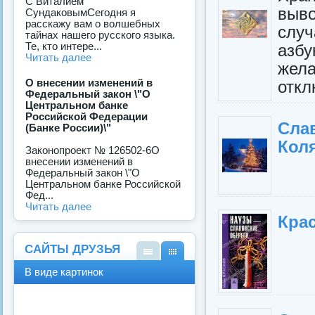
C Виталием
выв
СундаковымСегодня я
расскажу вам о волшебных
слу
тайнах нашего русского языка.
Те, кто интере...
азб
Читать далее
жел
О внесении изменений в
откл
Федеральный закон \"О
Центральном банке
Российской Федерации
Сла
(Банке России)\"
Кол
Законопроект № 126502-6О
внесении изменений в
Федеральный закон \"О
Центральном банке Российской
Фед...
Читать далее
Крас
САЙТЫ ДРУЗЬЯ
В
В
В виде картинок
виде
виде
спис
карт
ка
инок