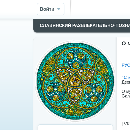
Войти
СЛАВЯНСКИЙ РАЗВЛЕКАТЕЛЬНО-ПОЗН
О 
РУС
"С 
Дее
О м
Gan
| VK