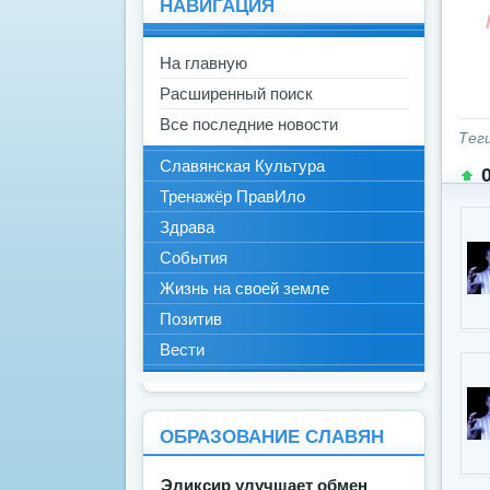
НАВИГАЦИЯ
На главную
Расширенный поиск
Все последние новости
Тег
Славянская Культура
Тренажёр ПравИло
Здрава
События
Жизнь на своей земле
Позитив
Вести
ОБРАЗОВАНИЕ СЛАВЯН
Эликсир улучшает обмен