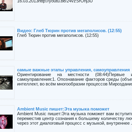
16.03.2013http://youtu.be/24vzSrOnj3U
Видео: Глеб Тюрин против мегаполисов. (12:55)
Глеб Тюрин против мегаполисов. (12:55)
самые важные этапы управления, самоуправления
Ориентирование на местности (08:44)Первые
самоуправления:1. Опознавание факторов среды (объе
интеллект, во всём многообразии процессов Мироздания
Ambient Music пишет:Эта музыка поможет
Ambient Music пишет:Эта музыка поможет вам вступить
переместив центр сознания к большему количеству люб
через этот диалоговый процесс с музыкой, внутреннее .