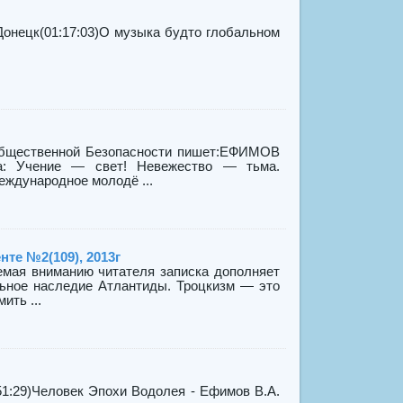
 Донецк(01:17:03)О музыка будто глобальном
щественной Безопасности пишет:ЕФИМОВ
а: Учение — свет! Невежество — тьма.
!Международное молодё ...
те №2(109), 2013г
емая вниманию читателя записка дополняет
ьное наследие Атлантиды. Троцкизм — это
ить ...
51:29)Человек Эпохи Водолея - Ефимов В.А.