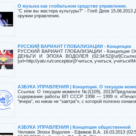
О музыка как глобальном средстве управления.
"С кем вы мастера культуры?" - Глеб Деев 15.06.2013
оружии управления.
РУССКИЙ ВАРИАНТ ГЛОБАЛИЗАЦИИ - Концепция
РУССКИЙ ВАРИАНТ ГЛОБАЛИЗАЦИИ - Концепция Об
ДЕНЬГИ И ЭПОХА ВОДОЛЕЯ (02:34:52)[/url]Ссылк
[url=http://yatv.ru/conception]Учиться, учиться, учиться
АЗБУКА УПРАВЛЕНИЯ | Концепция. О текущем момен
Ссылка: О текущем моменте №2(109), 2013гПредлага
содержание работы ВП СССР 1998 — 1999 гг. «Печал
“вчера”, но никак не “завтра”», с которой полезно ознаком
АЗБУКА УПРАВЛЕНИЯ | Концепция общественной
Человек Эпохи Водолея - Ефимов В.А. 16.03.2013 (02: