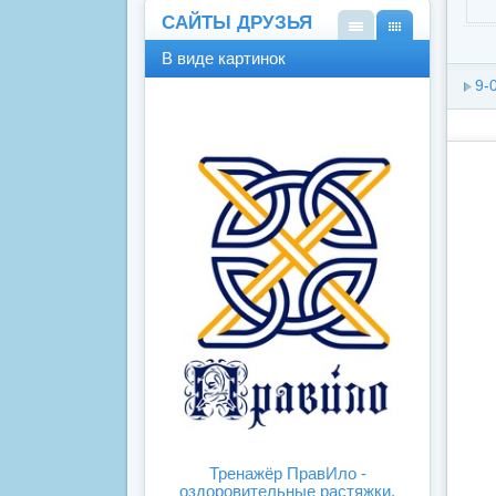
САЙТЫ ДРУЗЬЯ
В
В
В виде картинок
виде
виде
9-
спис
карт
ка
инок
Тренажёр ПравИло -
оздоровительные растяжки.