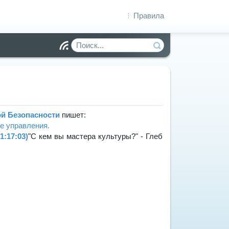
Правила
Чт
ен
ие
R
S
S
 Безопасности
пишет:
1:17:03)
"С кем вы мастера культуры?" - Глеб