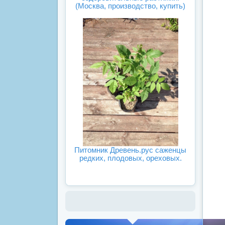
(Москва, производство, купить)
Питомник Древень.рус саженцы
редких, плодовых, ореховых.