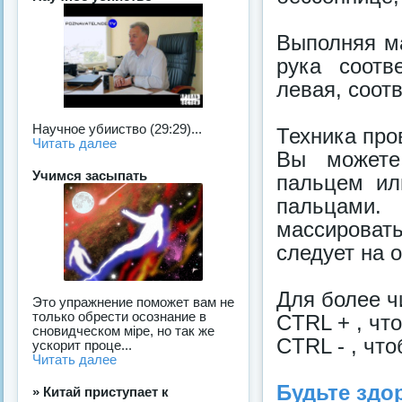
Выполняя ма
рука соотв
левая, соот
Научное убииство (29:29)...
Техника пр
Читать далее
Вы можете
Учимся засыпать
пальцем ил
пальцами.
массироват
следует на 
Для более ч
Это упражнение поможет вам не
только обрести осознание в
CTRL + , чт
сновидческом мiре, но так же
CTRL - , чт
ускорит проце...
Читать далее
Будьте здо
» Китай приступает к