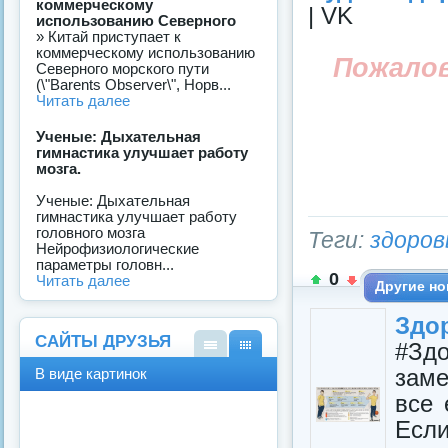
коммерческому
| VK
использованию Северного
» Китай приступает к
коммерческому использованию
Пожало
Северного морского пути
(\"Barents Observer\", Норв...
Читать далее
Ученые: Дыхательная
гимнастика улучшает работу
мозга.
Ученые: Дыхательная
гимнастика улучшает работу
головного мозга
Теги:
здоров
Нейрофизиологические
параметры головн...
0
Читать далее
Другие но
Здо
САЙТЫ ДРУЗЬЯ
#Зд
В
В
зам
В виде картинок
виде
виде
все 
спис
карт
ка
инок
Есл