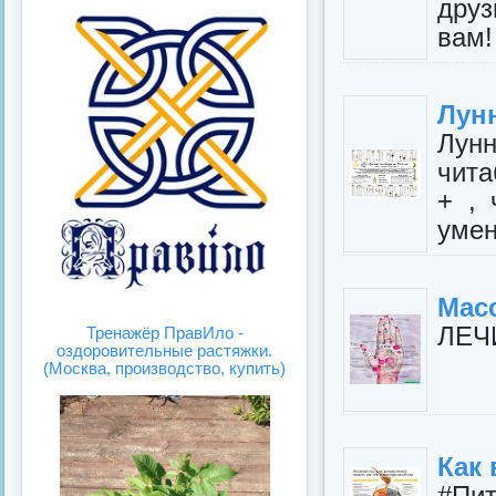
друз
вам!
Лун
Лун
чита
+ , 
умен
Масс
ЛЕЧ
Тренажёр ПравИло -
оздоровительные растяжки.
(Москва, производство, купить)
Как
#Пи