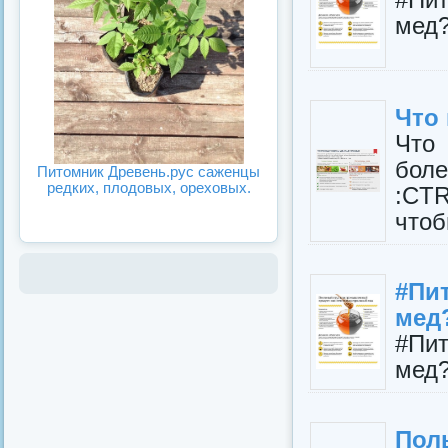
мед
Что
Что
боле
Питомник Древень.рус саженцы
редких, плодовых, ореховых.
:CTR
что
#Пи
мед
#Пи
мед
Пол