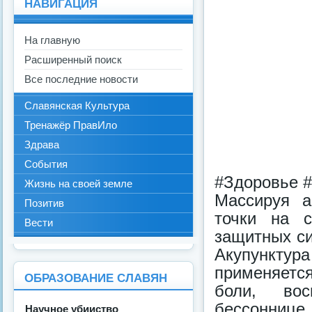
НАВИГАЦИЯ
На главную
Расширенный поиск
Все последние новости
Славянская Культура
Тренажёр ПравИло
Здрава
События
#Здоровье #
Жизнь на своей земле
Массируя а
Позитив
точки на с
Вести
защитных си
Акупунктура
применяетс
ОБРАЗОВАНИЕ СЛАВЯН
боли, вос
бессоннице, 
Научное убииство