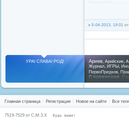
5-04-2013, 19:01
о
Ариев
УРА! СЛАВА! РОД!
,
Арийские
,
А
Журнал
,
ИГРЫ
,
Инг
ПервоПредков
,
Пра
Славянская
,
Сла
славян
русский
,
Показать все теги
Главная страница
Регистрация
Новое на сайте
Все теги
7519-7529 от С.М.З.Х
Будь выше!