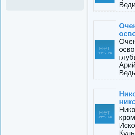
Веди
Оче
осв
Оче
осв
глу
Ари
Веды
Ник
ник
Нико
кром
Иско
Куль