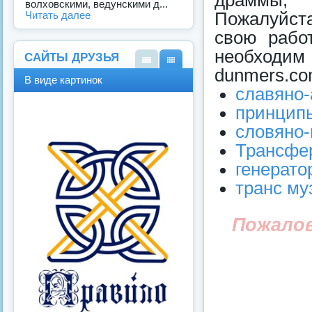
драммы, 
волховскими, ведунскими д...
Пожалуйста
Читать далее
свою рабо
необходи
САЙТЫ ДРУЗЬЯ
dunmers.c
В
В
В виде картинок
виде
виде
славяно-
спис
карт
принцип
ка
инок
словяно-
Трансфер
генерато
транс му
Пожало