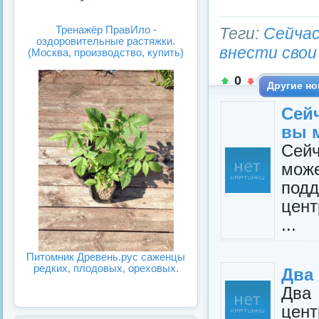
Тренажёр ПравИло -
Теги:
Сейчас
оздоровительные растяжки.
внести свои
(Москва, производство, купить)
0
Другие но
Сей
вы м
Сейч
може
подд
цент
...
Питомник Древень.рус саженцы
редких, плодовых, ореховых.
Два
Два
цен