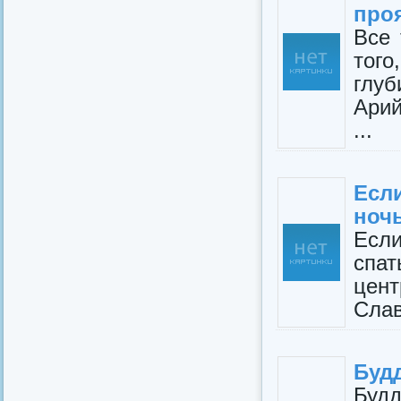
проя
Все 
того
глу
Ари
...
Есл
ночь
Если
спат
цен
Слав
Буд
Будд