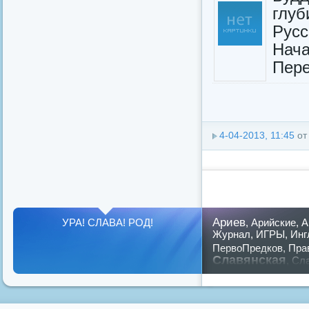
глу
Русс
Нач
Пере
4-04-2013, 11:45
о
Ариев
УРА! СЛАВА! РОД!
,
Арийские
,
А
Журнал
,
ИГРЫ
,
Инг
ПервоПредков
,
Пра
Славянская
,
Сла
предков
,
путин
,
ру
Показать все теги