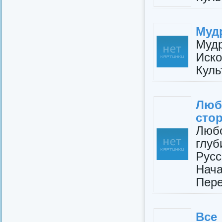
Муд
Муд
Иско
Культ
Люб
сто
Любо
глу
Русс
Нач
Пере
Все