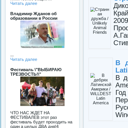
Читать далее
Дико
Кра
Владимир Жданов об
образовании в России
200
Про
А.Га
Стив
...
Читать далее
В 
Lat
Фестиваль \"ВЫБИРАЮ
ТРЕЗВОСТЬ!\"
В д
Ame
Год
Пер
Рус
ЧТО НАС ЖДЕТ НА
Win
ФЕСТИВАЛЕВ этот раз
фестиваль будет проходить на
один а целых ДВА дня!4