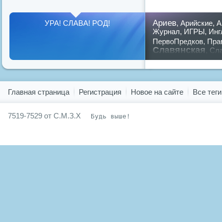
Ариев
УРА! СЛАВА! РОД!
,
Арийские
,
А
Журнал
,
ИГРЫ
,
Инг
ПервоПредков
,
Пра
Славянская
,
Сла
предков
,
путин
,
ру
Показать все теги
Главная страница
Регистрация
Новое на сайте
Все теги
7519-7529 от С.М.З.Х
Будь выше!