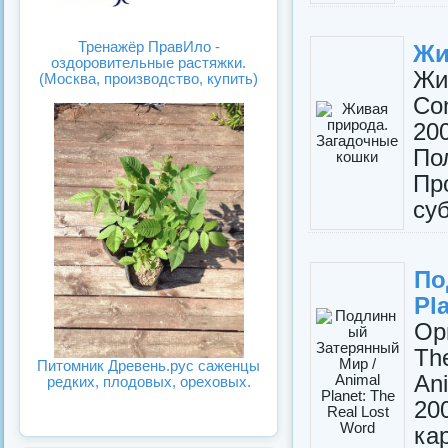
Тренажёр ПравИло -
Жи
оздоровительные растяжки.
Жи
(Москва, производство, купить)
Co
20
По
Пр
суб
По
Pl
Ор
Th
Питомник Древень.рус саженцы
An
редких, плодовых, ореховых.
20
ка