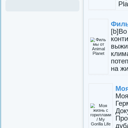
Pla
Филь
[b]В
конт
выжи
клим
поте
на жи
Моя
Моя
Ге
Д
Про
ду