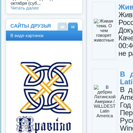
октября (суб...
Жив
Читать далее
Жив
Ро
САЙТЫ ДРУЗЬЯ
Док
В
В
В виде картинок
Кач
виде
виде
спис
карт
00:
ка
инок
не р
В 
Lat
В д
Ame
Год
Пер
Рус
Win