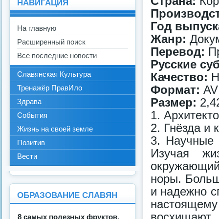
Страна:
Кор
НАВИГАЦИЯ
Производст
Год выпуск
На главную
Жанр:
Докум
Расширенный поиск
Перевод:
Пр
Все последние новости
Русские су
Славянская Культура
Качество:
H
Формат:
AV
Тренажёр ПравИло
Размер:
2,4
Здрава
1. Архитект
События
2. Гнёзда и 
Жизнь на своей земле
3. Научные
Позитив
Изучая жи
Вести
окружающий
норы. Больш
и надежно с
ОБРАЗОВАНИЕ СЛАВЯН
настоящем
восхищают
8 самых полезных фруктов.